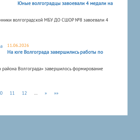
Юные волгоградцы завоевали 4 медали на
анники волгоградской МБУ ДО СШОР №8 завоевали 4
11.06.2026
На юге Волгограда завершились работы по
о района Волгограда» завершилось формирование
0
11
12
…
»
»»