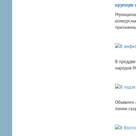
крупную 
Муниципал
конкурсны
признанны
В преддве
народов Р
Объявлен 
линии ско