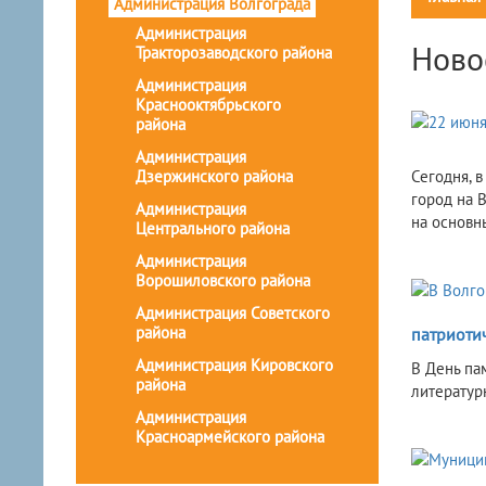
Администрация Волгограда
Администрация
Ново
Тракторозаводского района
Администрация
Краснооктябрьского
района
Администрация
Дзержинского района
Сегодня, 
город на 
Администрация
на основн
Центрального района
Администрация
Ворошиловского района
Администрация Советского
района
патриоти
Администрация Кировского
В День па
района
литератур
Администрация
Красноармейского района