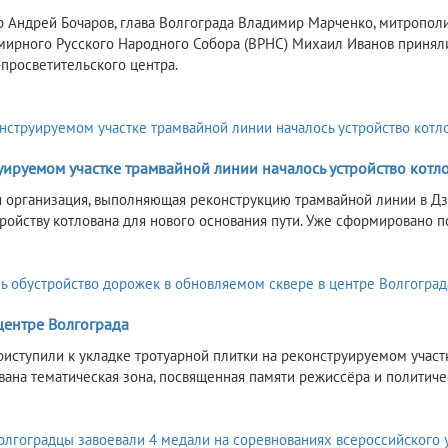
р Андрей Бочаров, глава Волгограда Владимир Марченко, митропо
мирного Русского Народного Собора (ВРНС) Михаил Иванов приняли
-просветительского центра.
уируемом участке трамвайной линии началось устройство котл
 организация, выполняющая реконструкцию трамвайной линии в Дз
стройству котлована для нового основания пути. Уже сформировано 
центре Волгограда
риступили к укладке тротуарной плитки на реконструируемом участке
ана тематическая зона, посвященная памяти режиссёра и политичес