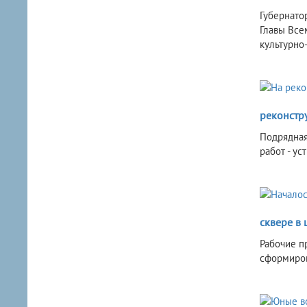
Губернато
Главы Все
культурно
реконстр
Подрядная
работ - у
сквере в 
Рабочие п
сформиров