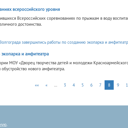
аниях всероссийского уровня
ившихся Всероссийских соревнованиях по прыжкам в воду воспит
зличного достоинства.
 экопарка и амфитеатра
ории МОУ «Дворец творчества детей и молодежи Красноармейског
и обустройство нового амфитеатра.
««
«
…
3
4
5
6
7
8
9
1
ную
.