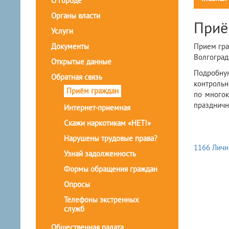
О городе
Органы власти
Приё
Услуги
Документы
Прием гра
Волгоград
Открытые данные
Подробну
Обратная связь
контроль
Приём граждан
по многок
праздничн
Интернет-приемная
Скажи наркотикам «НЕТ!»
Нарушены трудовые права?
1166 Личн
Узнай задолженность
Формы обращения граждан
Опросы
Телефоны экстренных
служб
Общественная палата