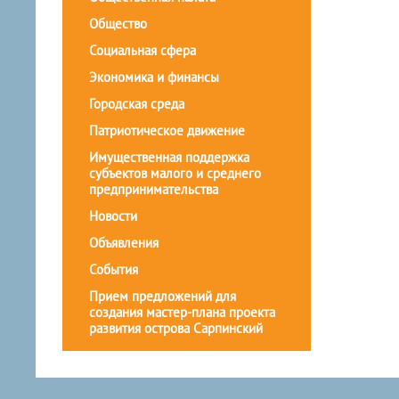
Общество
Социальная сфера
Экономика и финансы
Городская среда
Патриотическое движение
Имущественная поддержка
субъектов малого и среднего
предпринимательства
Новости
Объявления
События
Прием предложений для
создания мастер-плана проекта
развития острова Сарпинский