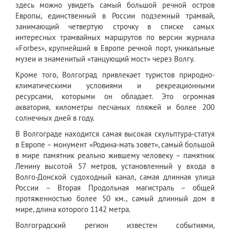
здесь можно увидеть самый большой речной остров
Европы, единственный в России подземный трамвай,
занимающий четвертую строчку в списке самых
интересных трамвайных маршрутов по версии журнала
«Forbes», крупнейший в Европе речной порт, уникальные
музеи и знаменитый «танцующий мост» через Волгу.
Кроме того, Волгоград привлекает туристов природно-
климатическими условиями и рекреационными
ресурсами, которыми он обладает. Это огромная
акватория, километры песчаных пляжей и более 200
солнечных дней в году.
В Волгограде находится самая высокая скульптура-статуя
в Европе – монумент «Родина-мать зовет», самый большой
в мире памятник реально жившему человеку – памятник
Ленину высотой 57 метров, установленный у входа в
Волго-Донской судоходный канал, самая длинная улица
России – Вторая Продольная магистраль – общей
протяженностью более 50 км., самый длинный дом в
мире, длина которого 1142 метра.
Волгоградский регион известен событиями,