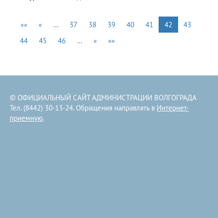
««
«
…
37
38
39
40
41
42
43
44
45
46
…
»
»»
© ОФИЦИАЛЬНЫЙ САЙТ АДМИНИСТРАЦИИ ВОЛГОГРАДА
Тел. (8442) 30-13-24. Обращения направлять в
Интернет-
приемную
.