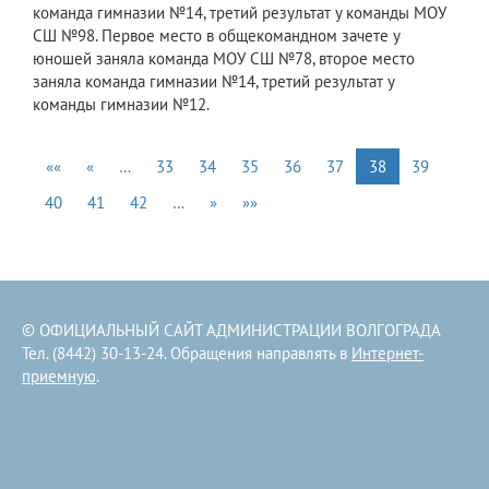
команда гимназии №14, третий результат у команды МОУ
СШ №98. Первое место в общекомандном зачете у
юношей заняла команда МОУ СШ №78, второе место
заняла команда гимназии №14, третий результат у
команды гимназии №12.
««
«
…
33
34
35
36
37
38
39
40
41
42
…
»
»»
© ОФИЦИАЛЬНЫЙ САЙТ АДМИНИСТРАЦИИ ВОЛГОГРАДА
Тел. (8442) 30-13-24. Обращения направлять в
Интернет-
приемную
.