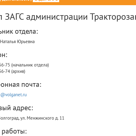
л ЗАГС администрации Трактороза
ник отдела:
 Наталья Юрьевна
н:
56-75 (начальник отдела)
56-74 (архив)
онная почта:
5@volganet.ru
вый адрес:
Волгоград, ул. Менжинского д. 11
 работы: