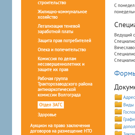
строительство
С понедель
Жилищно-коммунальное
понедельни
хозяйство
Специ
Легализация теневой
заработной платы
Ведущий с
Защита прав потребителей
Специалис
Вячеславо
Опека и попечительство
Специалис
Комиссия по делам
Специалис
несовершеннолетних и
защите их прав
Формы
Рабочая группа
Тракторозаводского района
Докум
антинаркотической
комиссии Волгограда
Адрес
Виды 
Отдел ЗАГС
Госпо
Здоровье
Графи
Аукцион на право заключения
допол
договоров на размещение НТО
Закон