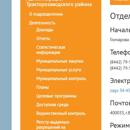
Тракторозаводского района
Отде
О подразделении
Деятельность
Началь
Доклады
Отчеты
Гончарова
Статистическая
Телефо
информация
Муниципальные закупки
(8442) 79-
(8442) 79-
Муниципальные услуги
Муниципальный контроль
Электр
Планы
zags-34-4
Целевые программы
Почто
Доступная среда
400033, г.
Ведомственный контроль
Реестр выданных
Режим
разрешений на