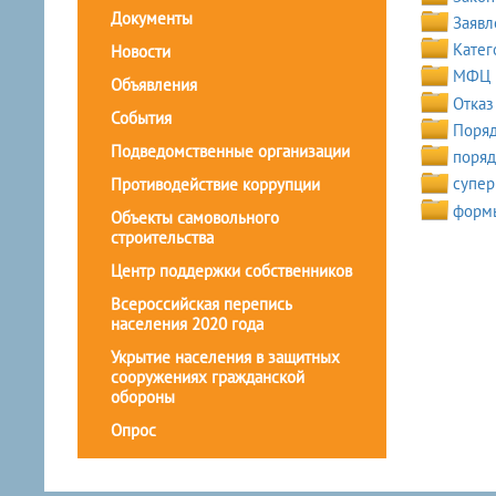
Документы
Заявл
Катег
Новости
МФЦ
Объявления
Отказ
События
Поряд
Подведомственные организации
поряд
супер
Противодействие коррупции
Объекты самовольного
строительства
Центр поддержки собственников
Всероссийская перепись
населения 2020 года
Укрытие населения в защитных
сооружениях гражданской
обороны
Опрос