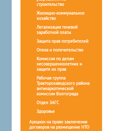
строительство
Жилищно-коммунальное
хозяйство
Легализация теневой
заработной платы
Защита прав потребителей
Опека и попечительство
Комиссия по делам
несовершеннолетних и
защите их прав
Рабочая группа
Тракторозаводского района
антинаркотической
комиссии Волгограда
Отдел ЗАГС
Здоровье
Аукцион на право заключения
договоров на размещение НТО