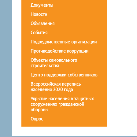
Документы
Новости
Объявления
События
Подведомственные организации
Противодействие коррупции
Объекты самовольного
строительства
Центр поддержки собственников
Всероссийская перепись
населения 2020 года
Укрытие населения в защитных
сооружениях гражданской
обороны
Опрос