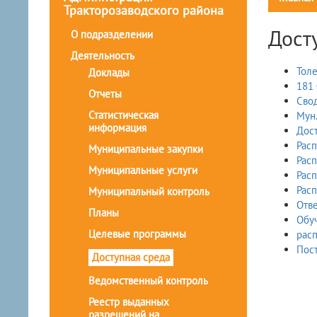
Тракторозаводского района
Дост
О подразделении
Деятельность
Тол
Доклады
181
Отчеты
Сво
Статистическая
Мун.
информация
Дост
Расп
Муниципальные закупки
Расп
Муниципальные услуги
Рас
Расп
Муниципальный контроль
Отв
Планы
Обуч
Целевые программы
рас
Доступная среда
Ведомственный контроль
Реестр выданных
разрешений на