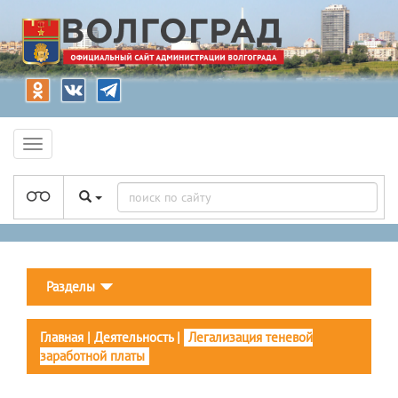
Разделы
Главная
|
Деятельность
|
Легализация теневой
заработной платы