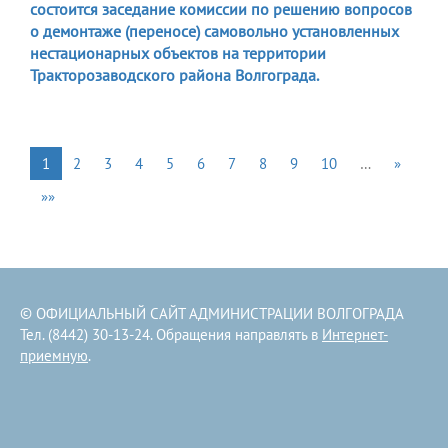
состоится заседание комиссии по решению вопросов
о демонтаже (переносе) самовольно установленных
нестационарных объектов на территории
Тракторозаводского района Волгограда.
1
2
3
4
5
6
7
8
9
10
…
»
»»
© ОФИЦИАЛЬНЫЙ САЙТ АДМИНИСТРАЦИИ ВОЛГОГРАДА
Тел. (8442) 30-13-24. Обращения направлять в
Интернет-
приемную
.