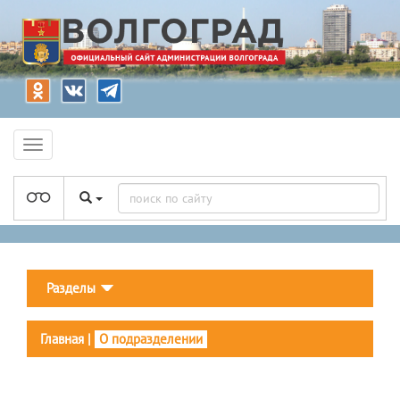
Разделы
Главная
|
О подразделении