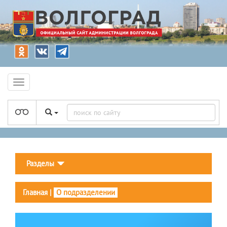
Разделы
Главная
|
О подразделении