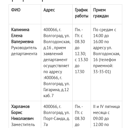
ФИО
Адрес
График
Прием
работы
граждан
Калинина
400066, г.
Пн. -
По средам с
Елена
Волгоград, ул.
Пт. с
14.00 до
Валериевна
Волгодонская,
08.30
16.00 по
Руководитель
д.16 , прием
до
адресу ул.
департамента
заявлений
12.30;
Волгодонская,
департамент
с 13.30
16 (телефон
осуществляет
до
приемной:
по адресу
17.30
33-35-01)
:400066, г.
Волгоград, ул.
Гагарина, д.12
каб. 7
Харламов
400066, г.
Пн. -
II и IV пятница
Борис
Волгоград, ул.
Пт. с
месяца с
Николаевич
Порт-Саида, д.
08.30
09.00 до
Заместитель
7а
до
12.00 по