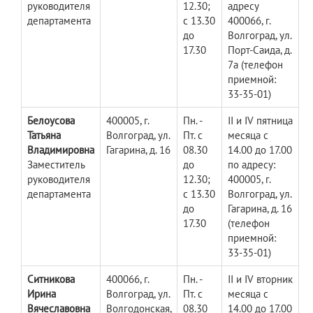
руководителя
12.30;
адресу
департамента
с 13.30
400066, г.
до
Волгоград, ул.
17.30
Порт-Саида, д.
7а (телефон
приемной:
33-35-01)
Белоусова
400005, г.
Пн. -
II и IV пятница
Татьяна
Волгоград, ул.
Пт. с
месяца с
Владимировна
Гагарина, д. 16
08.30
14.00 до 17.00
Заместитель
до
по адресу:
руководителя
12.30;
400005, г.
департамента
с 13.30
Волгоград, ул.
до
Гагарина, д. 16
17.30
(телефон
приемной:
33-35-01)
Ситникова
400066, г.
Пн. -
II и IV вторник
Ирина
Волгоград, ул.
Пт. с
месяца с
Вячеславовна
Волгодонская,
08.30
14.00 до 17.00