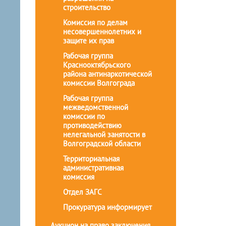
строительство
Комиссия по делам
несовершеннолетних и
защите их прав
Рабочая группа
Краснооктябрьского
района антинаркотической
комиссии Волгограда
Рабочая группа
межведомственной
комиссии по
противодействию
нелегальной занятости в
Волгоградской области
Территориальная
административная
комиссия
Отдел ЗАГС
Прокуратура информирует
Аукцион на право заключения