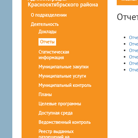
Краснооктябрьского района
Отче
О подразделении
Деятельность
Доклады
Отче
Отчеты
Отче
Отче
Статистическая
Отче
информация
Отчё
Муниципальные закупки
Отчё
Муниципальные услуги
Муниципальный контроль
Планы
Целевые программы
Доступная среда
Ведомственный контроль
Реестр выданных
разрешений на