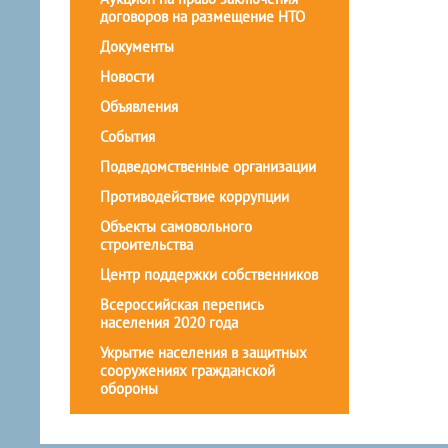
договоров на размещение НТО
Документы
Новости
Объявления
События
Подведомственные организации
Противодействие коррупции
Объекты самовольного
строительства
Центр поддержки собственников
Всероссийская перепись
населения 2020 года
Укрытие населения в защитных
сооружениях гражданской
обороны