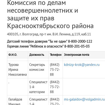
Комиссия по делам
несовершеннолетних и
защите их прав
Краснооктябрьского района
400105, г. Волгоград, пр-т им. В.И. Ленина, д.119, каб.11
Детский телефон доверия "Ты не один" 8-800-2000-122
Горячая линия "Ребёнок в опасности" 8-800-201-05-03
Ф.И.О.
Должность
Телефон
Электронная почта
Турова
Секретарь
(8442)
kdnizp-krok@yandex.ru
Ирина
комиссии
73-72-
Николаевна
88
.
Специалист
(8442)
1-й
73-72-
категории
88
Галайдов
Специалист
(8442)
ms-galaidov@volgadmin.ru
Михаил
1-й
73-72-