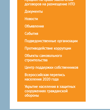
договоров на размещение НТО
Документы
Новости
Объявления
События
Подведомственные организации
Противодействие коррупции
Объекты самовольного
строительства
Центр поддержки собственников
Всероссийская перепись
населения 2020 года
Укрытие населения в защитных
сооружениях гражданской
обороны