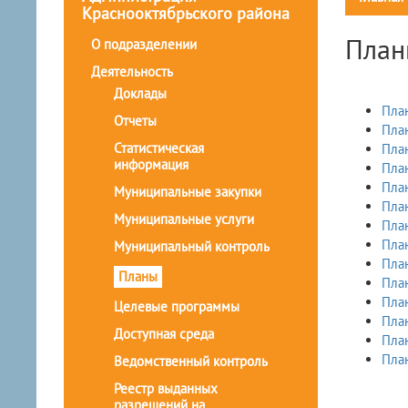
Краснооктябрьского района
План
О подразделении
Деятельность
Доклады
План
Отчеты
План
Статистическая
План
информация
План
План
Муниципальные закупки
План
Муниципальные услуги
План
План
Муниципальный контроль
План
Планы
План
План
Целевые программы
План
Доступная среда
План
План
Ведомственный контроль
Реестр выданных
разрешений на