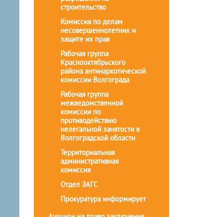
строительство
Комиссия по делам
несовершеннолетних и
защите их прав
Рабочая группа
Краснооктябрьского
района антинаркотической
комиссии Волгограда
Рабочая группа
межведомственной
комиссии по
противодействию
нелегальной занятости в
Волгоградской области
Территориальная
административная
комиссия
Отдел ЗАГС
Прокуратура информирует
Аукцион на право заключения