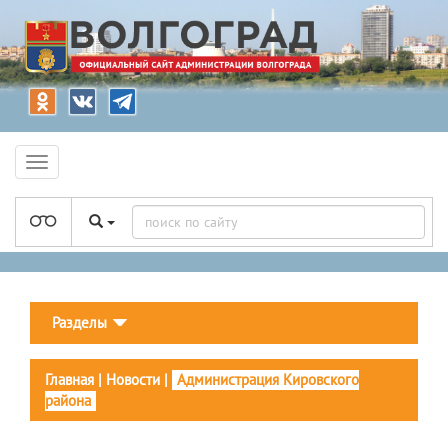
Разделы
Главная
|
Новости
|
Администрация Кировского
района