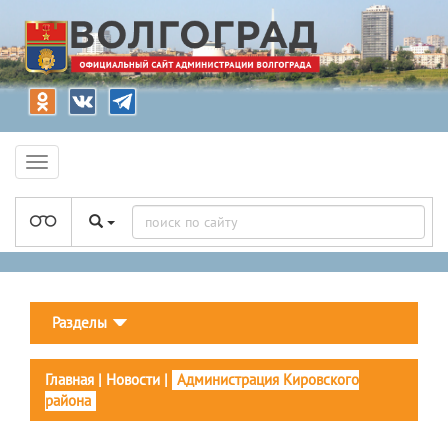
Разделы
Главная
|
Новости
|
Администрация Кировского
района