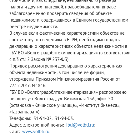
стоимости и, как следствие, неправильного размера
налога и других платежей, правообладатели вправе
заблаговременно проверить сведения об объекте
недвижимости, содержащиеся в Едином государственном
реестре недвижимости.
В случае если фактические характеристики объектов не
соответствуют сведениям в ЕГРН, необходимо подать
декларации о характеристиках объектов недвижимости в
ГБУ ВО «Волгоградоблтехинвентаризация» (в соответствии
с п.3 ст.12 Закона № 237-Ф3).
Порядок рассмотрения декларацию о характеристиках
объекта недвижимости, в том числе ее формы,
утверждены Приказом Минэкономразвития России от
27.12.2016 № 846.
ГБУ ВО «Волгоградоблтехинвентаризация» расположено
по адресу: г.Волгоград, ул. Витимская 15А, офис 50
(остановка «Качинское училище», «Институт бизнеса»,
«Газоаппарат»).
Телефоны: 31-94-02, 31-94-03.
Адрес электронной почты:
ibti@volbti.ru
;
Сайт:
www.volbti.ru
.