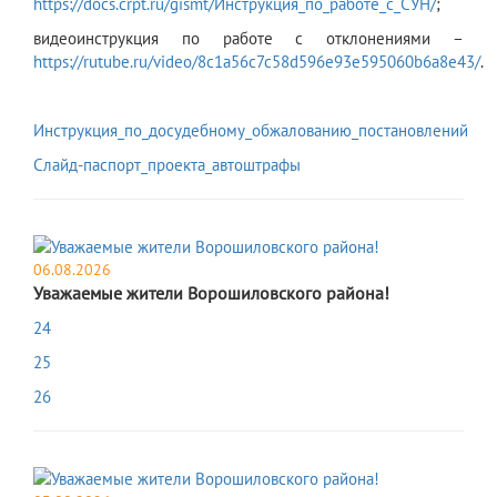
https://docs.crpt.ru/gismt/Инструкция_по_работе_с_СУН/
;
видеоинструкция по работе с отклонениями –
https://rutube.ru/video/8c1a56c7c58d596e93e595060b6a8e43/
.
Инструкция_по_досудебному_обжалованию_постановлений
Слайд-паспорт_проекта_автоштрафы
06.08.2026
Уважаемые жители Ворошиловского района!
24
25
26