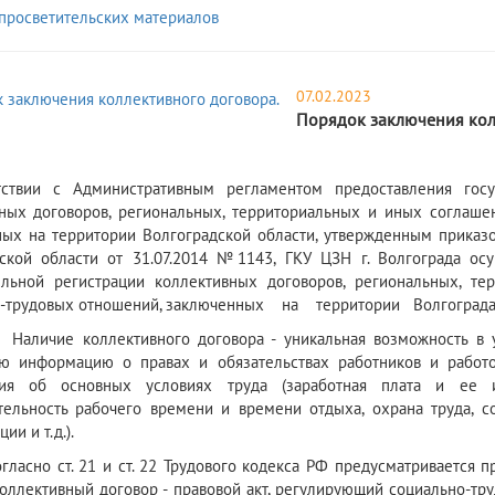
просветительских материалов
07.02.2023
Порядок заключения кол
тствии с Административным регламентом предоставления госу
ных договоров, региональных, территориальных и иных соглаше
ых на территории Волгоградской области, утвержденным приказ
ской области от 31.07.2014 №1143, ГКУ ЦЗН г. Волгограда осу
ельной регистрации коллективных договоров, региональных, т
о-трудовых отношений, заключенных на территории Волгограда
коллективного договора - уникальная возможность в удоб
ю информацию о правах и обязательствах работников и работо
ия об основных условиях труда (заработная плата и ее и
ельность рабочего времени и времени отдыха, охрана труда, с
ии и т.д.).
ст. 21 и ст. 22 Трудового кодекса РФ предусматривается прав
Коллективный договор - правовой акт, регулирующий социально-тр