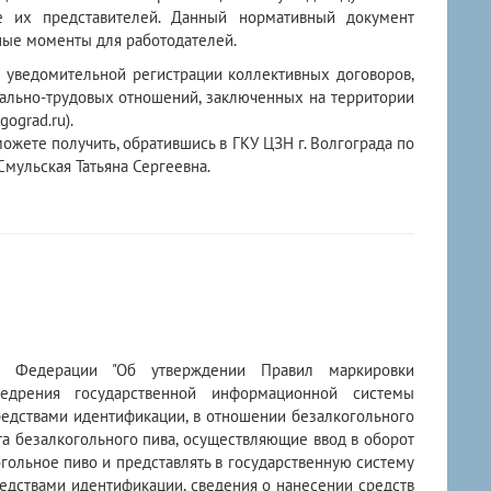
 их представителей. Данный нормативный документ
ные моменты для работодателей.
 уведомительной регистрации коллективных договоров,
ально-трудовых отношений, заключенных на территории
ograd.ru).
е получить, обратившись в ГКУ ЦЗН г. Волгограда по
7 Смульская Татьяна Сергеевна.
ой Федерации "Об утверждении Правил маркировки
недрения государственной информационной системы
редствами идентификации, в отношении безалкогольного
ота безалкогольного пива, осуществляющие ввод в оборот
гольное пиво и представлять в государственную систему
едствами идентификации, сведения о нанесении средств