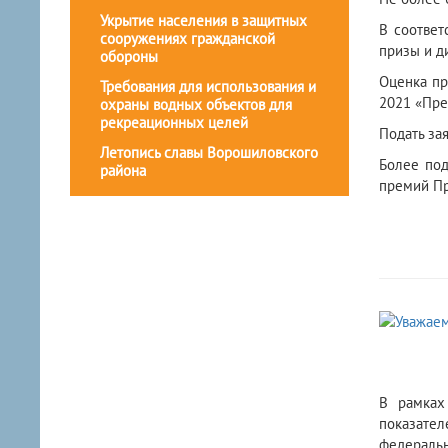
Укрытие населения в защитных
В соответ
сооружениях гражданской
призы и д
обороны
Оценка пр
Требования для использования и
2021 «Пре
охраны водных объектов для
рекреационных целей
Подать зая
Летопись славы Ворошиловского
Более под
района
премий Пра
В рамках
показател
федераль