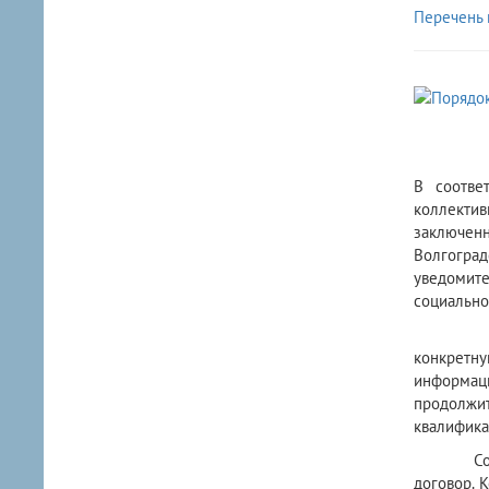
Перечень 
В соотве
коллектив
заключенн
Волгоград
уведомит
социальн
Наличие 
конкретну
информац
продолжит
квалификац
Согласно 
договор. 