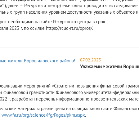
й" (далее – Ресурсный центр) ежегодно проводится исследование
ьных групп населения уровнем доступности указанных объектов и 
рос необходимо на сайте Ресурсного центра в срок
аля 2023 г. по ссылке https://rcud-rt.ru/opros/.
07.02.2023
Уважаемые жители Вороши
реализации мероприятий «Стратегии повышения финансовой грамотн
м финансовой грамотности Финансового университета -федеральн
2022 г. разработан перечень информационно-просветительских мате
ельские материалы размещены на официальном сайте Финансового 
:
www.fa.ru/org/science/ifg/Pages/pkm.aspx
.