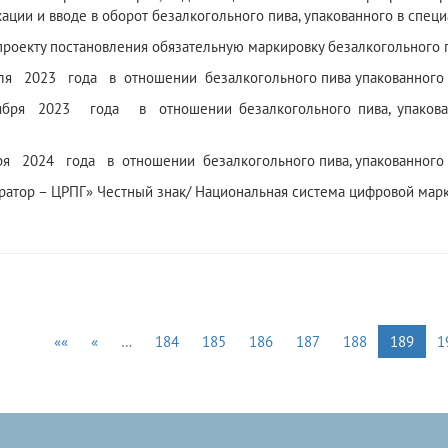
ации и вводе в оборот безалкогольного пива, упакованного в спец
проекту постановления обязательную маркировку безалкогольного п
ля 2023 года в отношении безалкогольного пива упакованного в
ября 2023 года в отношении безалкогольного пива, упакован
ря 2024 года в отношении безалкогольного пива, упакованного в
атор – ЦРПГ» Честный знак/ Национальная система цифровой маркир
««
«
…
184
185
186
187
188
189
1