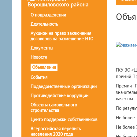
Ворошиловского района
Объя
О подразделении
Деятельность
Аукцион на право заключения
договоров на размещение НТО
Документы
Новости
Объявления
ГКУ ВО «Ц
премий Пр
События
Премии П
Подведомственные организации
значитель
Противодействие коррупции
качества.
Объекты самовольного
По резуль
строительства
Не более 
Центр поддержки собственников
Не более 
Всероссийская перепись
населения 2020 года
Не более 