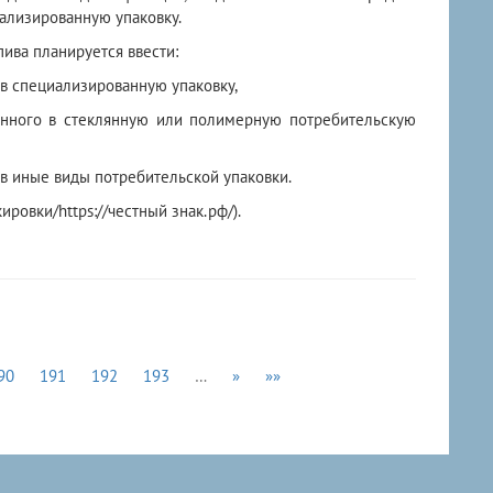
иализированную упаковку.
ива планируется ввести:
 специализированную упаковку,
ного в стеклянную или полимерную потребительскую
 иные виды потребительской упаковки.
овки/https://честный знак.рф/).
90
191
192
193
…
»
»»