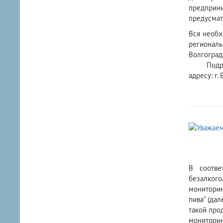
предприн
предусмат
Вся необх
региональ
Волгоград
Подробную
адресу: г.
В соотве
безалког
мониторин
пива" (да
такой про
мониторин