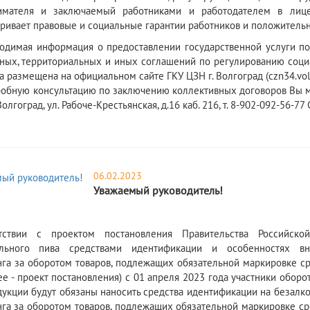
имателя и заключаемый работниками и работодателем в лице
ривает правовые и социальные гарантии работников и положитель
одимая информация о предоставлении государственной услуги по
ных, территориальных и иных соглашений по регулированию соци
а размещена на официальном сайте ГКУ ЦЗН г. Волгоград (czn34.volg
 консультацию по заключению коллективных договоров Вы может
 Волгоград, ул. Рабоче-Крестьянская, д.16 каб. 216, т. 8-902-092-56-7
06.02.2023
Уважаемый руководитель!
тствии с проектом постановления Правительства Российск
ольного пива средствами идентификации и особенностях в
га за оборотом товаров, подлежащих обязательной маркировке с
лее - проект постановления) с 01 апреля 2023 года участники обор
дукции будут обязаны наносить средства идентификации на безалко
га за оборотом товаров, подлежащих обязательной маркировке ср