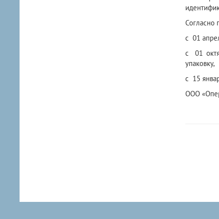
идентифик
Согласно 
с 01 апре
с 01 окт
упаковку,
с 15 янва
ООО «Опер