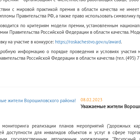
ствии с мировой практикой премия в области качества не имее
ипломы Правительства РФ, а также право использовать символику 
оводится по критериям модели премии, установленным национал
мии Правительства Российской Федерации в области качества. Мод
вку на участие в конкурсе:
https://roskachestvo.gov.ru/award
.
робную информацию о порядке проведения и условиях участия м
вительства Российской Федерации в области качества (тел. (495) 77
08.02.2023
Уважаемые жители Вороши
 мониторинга реализации планов мероприятий ("дорожных ка
ей доступности для инвалидов объектов и услуг в сфере торго
ным государственным автономным учреждением "Ресурсный 