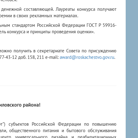
т денежной составляющей. Лауреаты конкурса получают
премии в своих рекламных материалах.
ьным стандартом Российской Федерации ГОСТ Р 59916-
ель конкурса и принципы проведения оценки».
ожно получить в секретариате Совета по присуждению
7-43-12 доб. 158, 211 e-mail:
award@roskachestvo.gov.ru
.
ловского района!
рт") субъектов Российской Федерации по повышению
вли, общественного питания и бытового обслуживания
центр универсального дизайна и реабилитационных