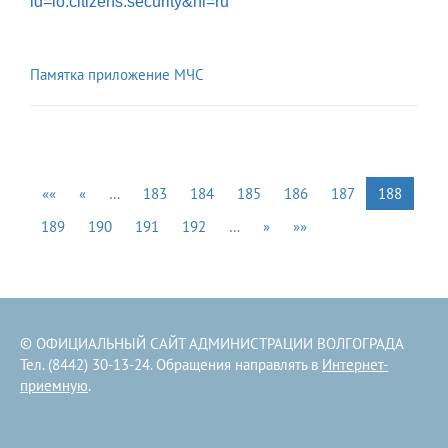
id=io.citizens.security&hl=ru
Памятка приложение МЧС
««
«
…
183
184
185
186
187
188
189
190
191
192
…
»
»»
© ОФИЦИАЛЬНЫЙ САЙТ АДМИНИСТРАЦИИ ВОЛГОГРАДА
Тел. (8442) 30-13-24. Обращения направлять в
Интернет-
приемную
.