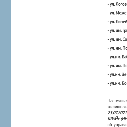
- ул. Логовс
- ул. Межев
- ул. Линей
- ул. им. Гр
- ул. им. Со
- ул. им. 
- ул.им. Ба
- ул. им. П
- ул.им. Зе
- ул.им. Бог
Настоящим
жилищного
23.07.20
КРАЙ» (ИН
об управ