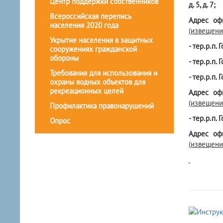
Центр поддержки собственников
д. 5, д. 7;
Всероссийская перепись
Адрес оф
населения 2020 года
(извещени
Укрытие населения в защитных
- тер.р.п. 
сооружениях гражданской
обороны
- тер.р.п. 
Требования для использования и
- тер.р.п. 
охраны водных объектов для
рекреационных целей
Адрес оф
(извещени
Профилактика правонарушений
- тер.р.п. 
Опрос
Адрес оф
(извещени