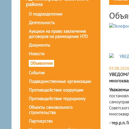
района
Объя
О подразделении
Деятельность
Аукцион на право заключения
договоров на размещение НТО
Документы
Новости
Объявления
03.08.202
События
УВЕДОМЛЕ
многоква
Подведомственные организации
Уважаемы
Противодействие коррупции
постановл
Противодействие терроризму
самоуправ
Объекты самовольного
Советског
строительства
многоквар
Партнерство
- тер.р.п. 