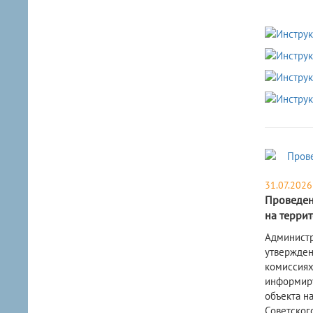
31.07.2026
Проведен
на терри
​Админист
утвержден
комиссиях
информиру
объекта на
Советског