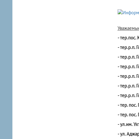
Уважаемые
- тер.пос. 
- тер.р.п. Г
- тер.р.п. 
- тер.р.п. Г
- тер.р.п. 
- тер.р.п. 
- тер.р.п. 
- тер. пос.
- тер. пос.
- ул.им. Ух
- ул. Аджар