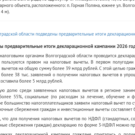
арного объекта, расположенного: п. Горная Поляна, южнее ул. Волго
4 м).
ы предварительные итоги декларационной кампании 2026 го
налоговыми органами Волгоградской области проводится деклара
 пользуются правом на налоговые вычеты. В первом полугодии
 вычетов на общую сумму более 39 млрд рублей. С этой целью гра
более 38 тыс. заявлений о получении налоговых вычетов в упро
составила более 5 млрд рублей.
ую долю среди заявленных налоговых вычетов в регионе заним
более 55%, социальные (по расходам за лечение, обучение и ф
е большинство налогоплательщиков заявили налоговый вычет по с
рочные сбережения граждан и инвестиционные вычеты составляет 
 что для получения налоговых вычетов по НДФЛ (стандартных, с
ные сбережения граждан) декларацию по форме 3-НДФЛ можно пред
рамках декларационной кампании граждане отчитались о полу