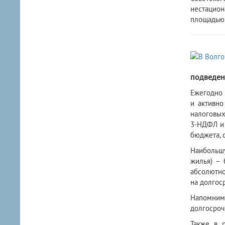
нестацион
площадью 
подведен
Ежегодно 
и активно
налоговых
3-НДФЛ и 
бюджета, 
Наибольш
жилья) – 
абсолютно
на долгос
Напомним,
долгосроч
Также в 