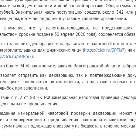
мательской деятельности и иной частной практики. Общая сумма на
рублей. Значительная часть поступивших средств, около 542 млн
мущества, в том числе долей в уставном капитале организаций.
 внимание, что у налогоплательщиков, не представивши
ельством срок (не позднее 30 апреля 2026 года), сохраняется обяза
сего заполнить декларацию и направить ее в налоговый орган в э
алогоплательщика для физических лиц» (
https://clck.ru/3PFis7
) или
://clck.ru/3URoi2
).
что более 94 % налогоплательщиков Волгоградской области выбрал
озволяет отправить как декларацию, так и подтверждающие до
тельщике заполняются автоматически, а подсказки системы по
ошибок при заполнении.
ствии с п. 2 ст. 88 НК РФ камеральная налоговая проверка декл
цев с даты ее представления.
ведения камеральной налоговой проверки декларации может 
ии и одновременного представления налогоплательщиками по
 сумм налога, подлежащего возврату из бюджета, в течение месяца