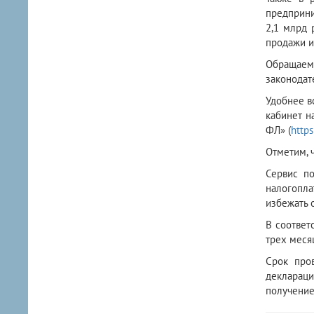
предприни
2,1 млрд 
продажи и
Обращаем
законодат
Удобнее в
кабинет н
ФЛ» (
https
Отметим, 
Сервис п
налогопла
избежать 
В соответ
трех меся
Срок про
декларац
получение