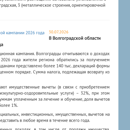
градская, 3 (металлическое строения, ориентировочной
30.07.2026
В Волгоградской области
да
ционная кампания. Волгоградцы отчитываются о доходах
 2026 года жители региона обратились за получением
жданами представлено более 140 тыс. деклараций формы
щенном порядке. Сумма налога, подлежащая возврату из
ают имущественные вычеты (в связи с приобретением
изкультурно-оздоровительные услуги) – 32%, при этом
уммам уплаченным за лечение и обучение, доля вычетов
более 1%.
оциальных, инвестиционных, имущественных, вычетов на
ставить в любое время в течение всего года.
ченных доходах, в том числе от продажи имущества,