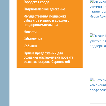
Городская среда
Патриотическое движение
Имущественная поддержка
субъектов малого и среднего
предпринимательства
Новости
Объявления
События
Прием предложений для
создания мастер-плана проекта
развития острова Сарпинский