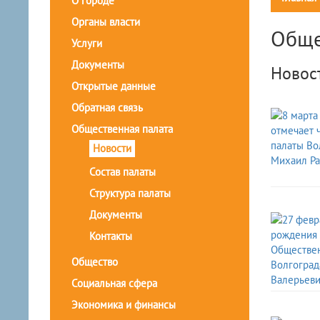
О городе
Органы власти
Обще
Услуги
Документы
Новос
Открытые данные
Обратная связь
Общественная палата
Новости
Состав палаты
Структура палаты
Документы
Контакты
Общество
Социальная сфера
Экономика и финансы