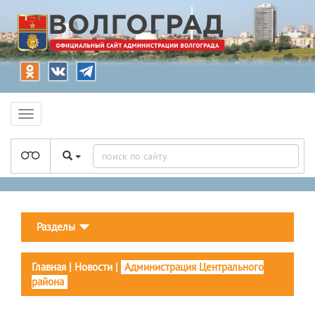
Разделы
Главная
|
Новости
|
Администрация Центрального
района