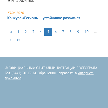
УСН за 2025 год.
23.04.2026
Конкурс «Регионы – устойчивое развитие»
«
1
2
3
4
5
6
7
8
9
10
…
»
»»
© ОФИЦИАЛЬНЫЙ САЙТ АДМИНИСТРАЦИИ ВОЛГОГРАДА
Тел. (8442) 30-13-24. Обращения направлять в
Интернет-
приемную
.