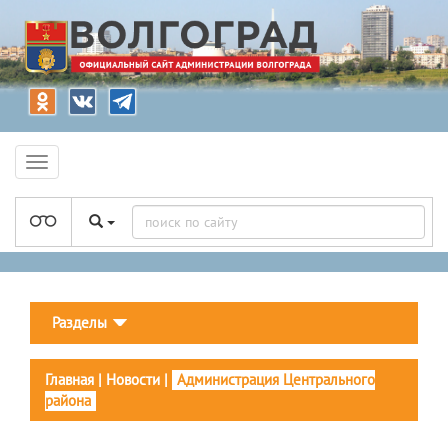
Разделы
Главная
|
Новости
|
Администрация Центрального
района