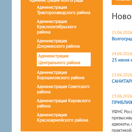
Администрация Волгограда
Администрация
Тракторозаводского района
Ново
Администрация
Краснооктябрьского
района
25.06.202
Волгоград
Администрация
Дзержинского района
24.06.202
Администрация
25 июня 
Центрального района
Администрация
23.06.202
Ворошиловского района
САНИТАР
Администрация Советского
района
23.06.202
Администрация Кировского
ПРИБЛИЖ
района
УФНС Росс
Администрация
превысивш
Красноармейского района
адвокаты,
практикой