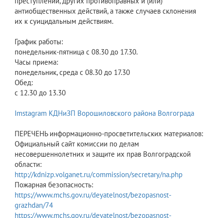
преступлений, других противоправных и (или)
антиобщественных действий, а также случаев склонения
их к суицидальным действиям.
График работы:
понедельник-пятница с 08.30 до 17.30.
Часы приема:
понедельник, среда с 08.30 до 17.30
Обед:
с 12.30 до 13.30
Imstagram КДНиЗП Ворошиловского района Волгограда
ПЕРЕЧЕНЬ информационно-просветительских материалов:
Официальный сайт комиссии по делам
несовершеннолетних и защите их прав Волгоградской
области:
http://kdnizp.volganet.ru/commission/secretary/na.php
Пожарная безопасность:
https://www.mchs.gov.ru/deyatelnost/bezopasnost-
grazhdan/74
https://www.mchs.gov.ru/deyatelnost/bezopasnost-