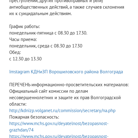
преступлений, других противоправных и (или)
антиобщественных действий, а также случаев склонения
их к суицидальным действиям.
График работы:
понедельник-пятница с 08.30 до 17.30.
Часы приема:
понедельник, среда с 08.30 до 17.30
Обед:
с 12.30 до 13.30
Imstagram КДНиЗП Ворошиловского района Волгограда
ПЕРЕЧЕНЬ информационно-просветительских материалов:
Официальный сайт комиссии по делам
несовершеннолетних и защите их прав Волгоградской
области:
http://kdnizp.volganet.ru/commission/secretary/na.php
Пожарная безопасность:
https://www.mchs.gov.ru/deyatelnost/bezopasnost-
grazhdan/74
https://www.mchs.gov.ru/deyatelnost/bezopasnost-