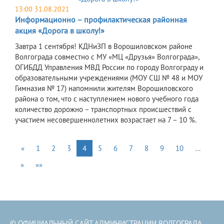
13:00 31.08.2021
Информационно – профилактическая районная
акция «Дорога в школу!»
Завтра 1 сентября! КДНиЗП в Ворошиловском районе
Волгограда совместно с МУ «МЦ «Друзья» Волгограда»,
ОГИБДД Управления МВД России по городу Волгограду и
образовательными учреждениями (МОУ СШ № 48 и МОУ
Гимназия № 17) напомнили жителям Ворошиловского
района о том, что с наступлением нового учебного года
количество дорожно – транспортных происшествий с
участием несовершеннолетних возрастает на 7 – 10 %.
«
1
2
3
4
5
6
7
8
9
10
…
»
»»
© ОФИЦИАЛЬНЫЙ САЙТ АДМИНИСТРАЦИИ ВОЛГОГРАДА