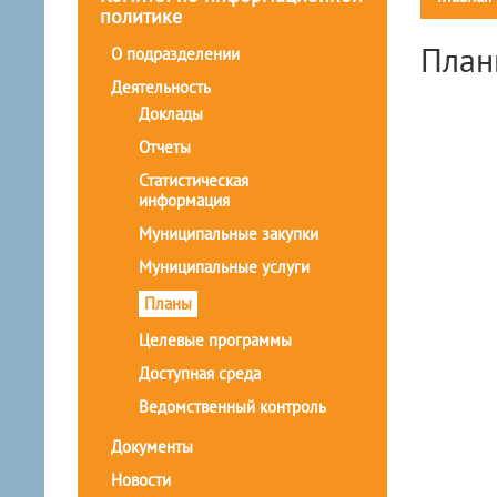
политике
План
О подразделении
Деятельность
Доклады
Отчеты
Статистическая
информация
Муниципальные закупки
Муниципальные услуги
Планы
Целевые программы
Доступная среда
Ведомственный контроль
Документы
Новости