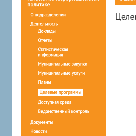
политике
Целе
О подразделении
Деятельность
Доклады
Отчеты
Статистическая
информация
Муниципальные закупки
Муниципальные услуги
Планы
Целевые программы
Доступная среда
Ведомственный контроль
Документы
Новости