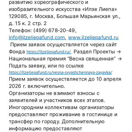
развитию хореографического и 
изобразительного искусства «Илзе Лиепа»
129085, г. Москва, Большая Марьинская ул., 
д. 15 к. 2 стр. 2
Телефон: (499) 678-20-49, 
info@ilzeliepafund.com
, 
www.ilzeliepafund.ru
 Прием заявок осуществляется через сайт 
Фонда 
 Раздел Проекты → 
h
ttps://ilzeliepafund.ru/.
Национальная премия “Весна священная” → 
Подать заявку, или по ссылке 
h
ttps://ilzeliepafund.ru/vesna-svyashchennaya-zayavka/
Прием заявок осуществляется до 10 апреля 
2026 г. включительно.
Организаторы не взимают взносы с 
заявителей и участников всех этапов. 
Иногородним коллективам организаторы 
предоставляют проживание в гостинице и 
трансфер по городу. Дополнительную 
информацию предоставляют 