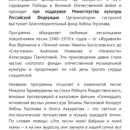
годовщине Победы в Великой Отечественной войне и
проходит
при поддержке Министерства культуры
Российской Федерации
. Организатором гастролей
выступает Благотворительный фонд Хиблы Герзмава.
Программа объединяет любимые несколькими
поколениями песни 1940–1970-х годов — от «Журавлей»
Яна Френкеля и «Темной ночи» Никиты Богословского до
«Смуглянки» Анатолия Новикова и «Нежности»
Александры Пахмутовой. Эти произведения давно стали
частью «золотого фонда» отечественной музыкальной
культуры и продолжают по сей день трогать сердца
слушателей.
Название программы отсылает к знаменитой песне
Микаэла Таривердиева на стихи Роберта Рождественского,
впервые прозвучавшей в культовом фильме «Семнадцать
мгновений весны» режиссера Татьяны Лиозновой. Концерт
Хиблы Герзмава и Олега Аккуратова — это светлое и
ностальгическое путешествие в музыку ушедшей эпохи.
По словам певицы:
«Это песни моей бабушки и моей
мамы — я на них выросла, они звучали в нашей семье все