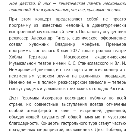
мое детство. В них — генетическая память нескольких
поколений. Это изумительные, чистые, красивые песни».
При этом концерт представляет собой не просто
программу из известных мелодий, а драматургически
выстроенный музыкальный вечер. Постановку осуществил
режиссер Александр Титель, сценическое оформление
создал художник Владимир Арефьев. Премьера
программы состоялась 8 мая 2022 года в родном театре
Хиблы Герзмава — Московском академическом
Музыкальном театре имени К. С. Станиславского и Вл. И.
Немировича‑Данченко, и с тех пор эта версия концерта с
неизменным успехом звучит на различных площадках.
Именно ее — в полном режиссерском замысле — теперь
смогут увидеть и услышать в трех южных городах России.
Дуэт Герзмава–Аккуратов восхищает публику по всей
стране, их совместные выступления всегда отмечены
особой атмосферой в зале — искренней, душевной,
объединяющей слушателей общей памятью и чувством
благодарности. Концерты гастрольного тура станут частью
праздничных мероприятий, посвященных Дню Победы, и