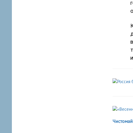
г
о
К
в
Чистомай