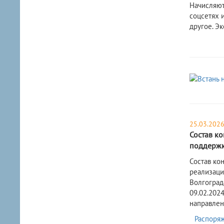
Начисляют
соцсетях 
другое. Э
25.03.202
Состав к
поддержку
​Состав к
реализаци
Волгогра
09.02.202
направлен
Распоряж