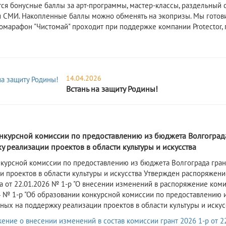
ся бонусные баллы за арт-программы, мастер-классы, раздельный с
и СМИ. Накопленные баллы можно обменять на экопризы. Мы готов
комарафон "Чистомай" проходит при поддержке компании Protector,
14.04.2026
Встань на защиту Родины!
6
онкурсной комиссии по предоставлению из бюджета Волгоград
 реализации проектов в области культуры и искусства
онкурсной комиссии по предоставлению из бюджета Волгограда гра
и проектов в области культуры и искусства Утвержден распоряжен
да
от
22.01.2026
№ 1-р
"О внесении изменений в распоряжение комит
4 № 1-р "Об образовании конкурсной комиссии по предоставлению 
ных на поддержку реализации проектов в области культуры и искус
ение о внесении изменений в состав комиссии грант 2026 1-р от 22