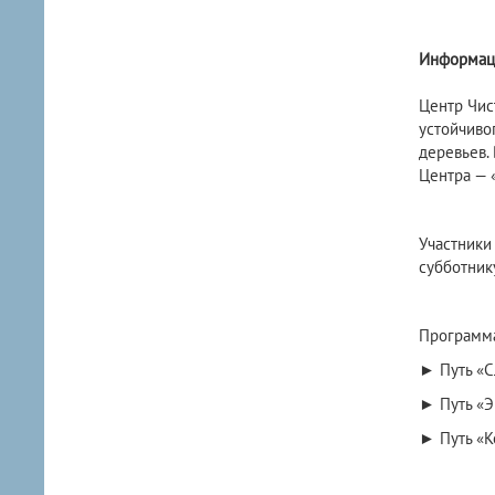
Информаци
Центр Чис
устойчиво
деревьев.
Центра — 
Участники
субботнику
Программа
► Путь «С
► Путь «Э
► Путь «К