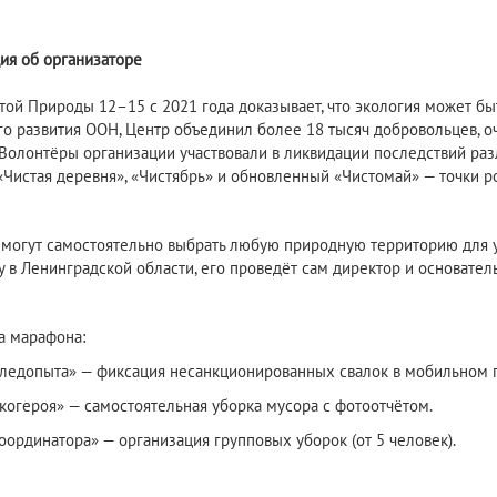
я об организаторе
той Природы 12–15 с 2021 года доказывает, что экология может быт
го развития ООН, Центр объединил более 18 тысяч добровольцев, о
 Волонтёры организации участвовали в ликвидации последствий раз
«Чистая деревня», «Чистябрь» и обновленный «Чистомай» — точки ро
 могут самостоятельно выбрать любую природную территорию для 
 в Ленинградской области, его проведёт сам директор и основатель 
 марафона:
ледопыта» — фиксация несанкционированных свалок в мобильном 
когероя» — самостоятельная уборка мусора с фотоотчётом.
оординатора» — организация групповых уборок (от 5 человек).