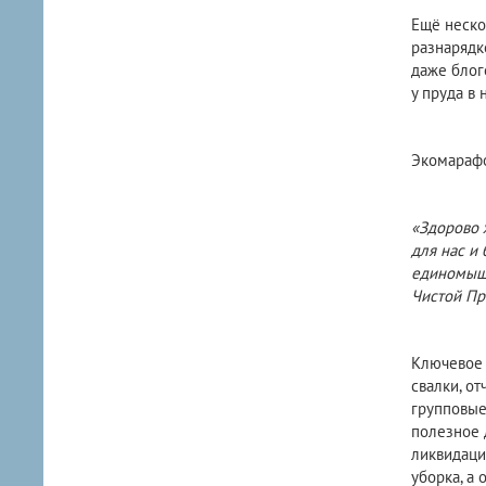
Ещё неско
разнарядк
даже блог
у пруда в
Экомарафо
«Здорово 
для нас и
единомышл
Чистой Пр
Ключевое 
свалки, о
групповые
полезное 
ликвидаци
уборка, а