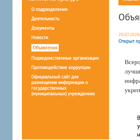
О подразделении
Объя
Деятельность
Документы
20.07.2026
Новости
Открыт п
Объявления
Подведомственные организации
Всеро
Противодействие коррупции
лучши
Официальный сайт для
инфра
размещения информации о
государственных
укреп
(муниципальных) учреждениях
В
н