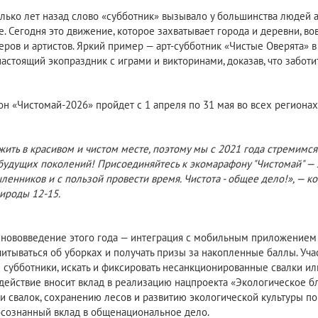
лько лет назад слово «субботник» вызывало у большинства людей 
е. Сегодня это движение, которое захватывает города и деревни, в
еров и артистов. Яркий пример — арт-субботник «Чистые Оверята» в
 настоящий экопраздник с играми и викторинами, доказав, что забот
н «Чистомай-2026» пройдет с 1 апреля по 31 мая во всех регионах
жить в красивом и чистом месте, поэтому мы с 2021 года стремимся
 будущих поколений! Присоединяйтесь к экомарафону "Чистомай" — 
енников и с пользой провести время. Чистота - общее дело!», — 
ироды 12-15.
нововведение этого года — интеграция с мобильным приложением «
тчитываться об уборках и получать призы за накопленные баллы. Уча
 субботники, искать и фиксировать несанкционированные свалки или
действие вносит вклад в реализацию нацпроекта «Экологическое бл
и свалок, сохранению лесов и развитию экологической культуры по 
 осознанный вклад в общенациональное дело.