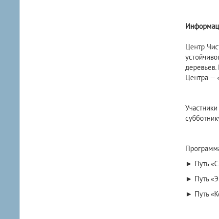
Информаци
Центр Чис
устойчиво
деревьев.
Центра — 
Участники
субботнику
Программа
► Путь «С
► Путь «Э
► Путь «К