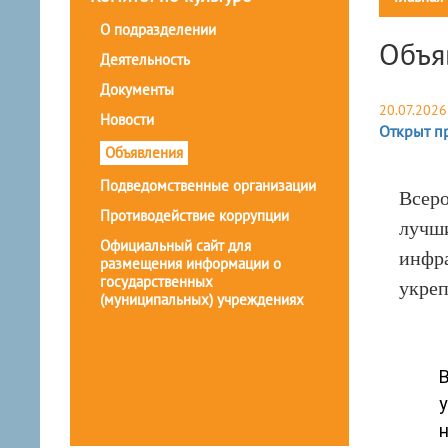
О подразделении
Объя
Деятельность
Документы
20.07.2026
Новости
Открыт п
Объявления
Подведомственные организации
Всеро
Противодействие коррупции
лучши
Официальный сайт для
инфра
размещения информации о
государственных
укреп
(муниципальных) учреждениях
В
н