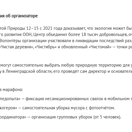
я об организаторе
той Природы 12–15 с 2021 года доказывает, что экология может быт
го развития ООН, Центр объединил более 18 тысяч добровольцев, о
 Волонтёры организации участвовали в ликвидации последствий раз
«Чистая деревня», «Чистябрь» и обновленный «Чистомай» — точки ро
 могут самостоятельно выбрать любую природную территорию для 
 в Ленинградской области, его проведёт сам директор и основатель 
 марафона:
ледопыта» — фиксация несанкционированных свалок в мобильном 
когероя» — самостоятельная уборка мусора с фотоотчётом.
оординатора» — организация групповых уборок (от 5 человек).