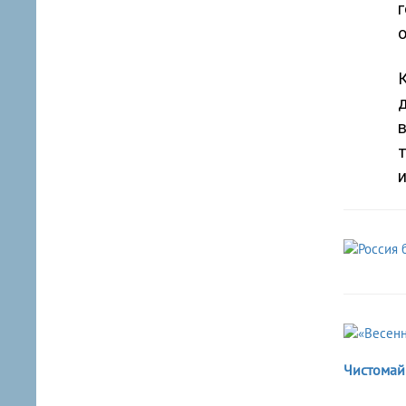
г
о
К
в
Чистомай