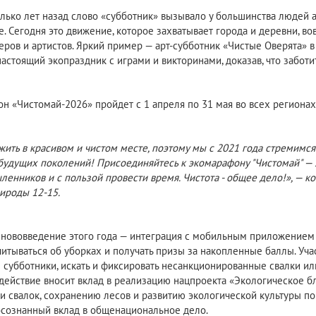
лько лет назад слово «субботник» вызывало у большинства людей 
е. Сегодня это движение, которое захватывает города и деревни, в
еров и артистов. Яркий пример — арт-субботник «Чистые Оверята» в
 настоящий экопраздник с играми и викторинами, доказав, что забот
н «Чистомай-2026» пройдет с 1 апреля по 31 мая во всех регионах
жить в красивом и чистом месте, поэтому мы с 2021 года стремимся
 будущих поколений! Присоединяйтесь к экомарафону "Чистомай" — 
енников и с пользой провести время. Чистота - общее дело!», — 
ироды 12-15.
нововведение этого года — интеграция с мобильным приложением «
тчитываться об уборках и получать призы за накопленные баллы. Уча
 субботники, искать и фиксировать несанкционированные свалки или
действие вносит вклад в реализацию нацпроекта «Экологическое бл
и свалок, сохранению лесов и развитию экологической культуры по 
 осознанный вклад в общенациональное дело.