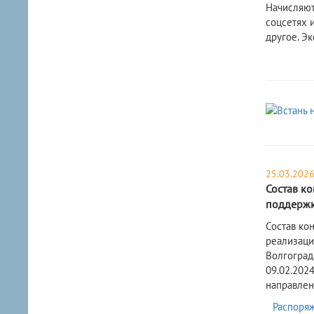
Начисляют
соцсетях 
другое. Э
25.03.202
Состав к
поддержку
​Состав к
реализаци
Волгогра
09.02.202
направлен
Распоряж