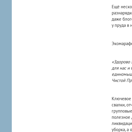
Ещё неско
разнарядк
даже блог
у пруда в
Экомарафо
«Здорово 
для нас и
единомышл
Чистой Пр
Ключевое 
свалки, о
групповые
полезное 
ликвидаци
уборка, а