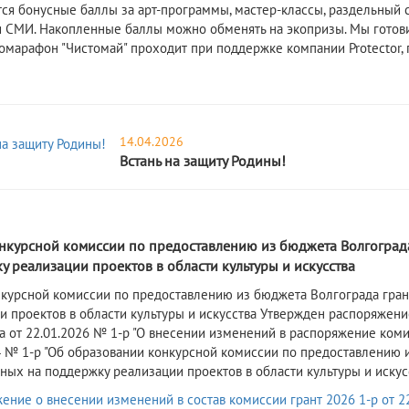
ся бонусные баллы за арт-программы, мастер-классы, раздельный с
и СМИ. Накопленные баллы можно обменять на экопризы. Мы готов
комарафон "Чистомай" проходит при поддержке компании Protector,
14.04.2026
Встань на защиту Родины!
6
онкурсной комиссии по предоставлению из бюджета Волгоград
 реализации проектов в области культуры и искусства
онкурсной комиссии по предоставлению из бюджета Волгограда гра
и проектов в области культуры и искусства Утвержден распоряжен
да
от
22.01.2026
№ 1-р
"О внесении изменений в распоряжение комит
4 № 1-р "Об образовании конкурсной комиссии по предоставлению 
ных на поддержку реализации проектов в области культуры и искус
ение о внесении изменений в состав комиссии грант 2026 1-р от 22