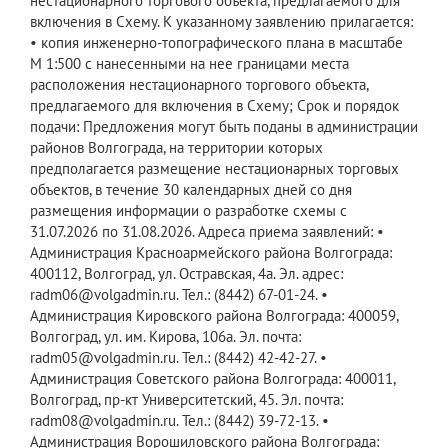
нестационарного торгового объекта, предлагаемого для
включения в Схему. К указанному заявлению прилагается:
• копия инженерно-топографического плана в масштабе
М 1:500 с нанесенными на нее границами места
расположения нестационарного торгового объекта,
предлагаемого для включения в Схему; Срок и порядок
подачи: Предложения могут быть поданы в администрации
районов Волгограда, на территории которых
предполагается размещение нестационарных торговых
объектов, в течение 30 календарных дней со дня
размещения информации о разработке схемы с
31.07.2026 по 31.08.2026. Адреса приема заявлений: •
Администрация Красноармейского района Волгограда:
400112, Волгоград, ул. Остравская, 4а. Эл. адрес:
radm06@volgadmin.ru. Тел.: (8442) 67-01-24. •
Администрация Кировского района Волгограда: 400059,
Волгоград, ул. им. Кирова, 106а. Эл. почта:
radm05@volgadmin.ru. Тел.: (8442) 42-42-27. •
Администрация Советского района Волгограда: 400011,
Волгоград, пр-кт Университетский, 45. Эл. почта:
radm08@volgadmin.ru. Тел.: (8442) 39-72-13. •
Администрация Ворошиловского района Волгограда: