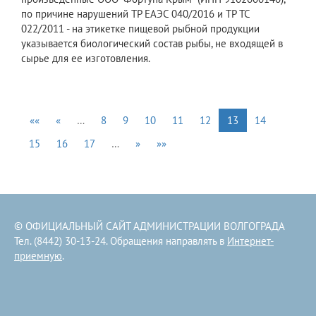
по причине нарушений ТР ЕАЭС 040/2016 и ТР ТС
022/2011 - на этикетке пищевой рыбной продукции
указывается биологический состав рыбы, не входящей в
сырье для ее изготовления.
««
«
…
8
9
10
11
12
13
14
15
16
17
…
»
»»
© ОФИЦИАЛЬНЫЙ САЙТ АДМИНИСТРАЦИИ ВОЛГОГРАДА
Тел. (8442) 30-13-24. Обращения направлять в
Интернет-
приемную
.