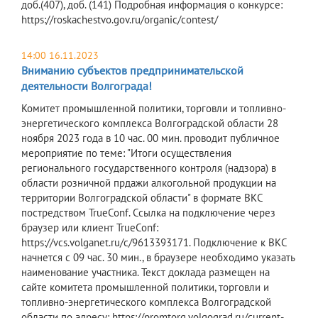
доб.(407), доб. (141) Подробная информация о конкурсе:
https://roskachestvo.gov.ru/organic/contest/
14:00 16.11.2023
Вниманию субъектов предпринимательской
деятельности Волгограда!
Комитет промышленной политики, торговли и топливно-
энергетического комплекса Волгоградской области 28
ноября 2023 года в 10 час. 00 мин. проводит публичное
мероприятие по теме: "Итоги осуществления
регионального государственного контроля (надзора) в
области розничной прдажи алкогольной продукции на
территории Волгоградской области" в формате ВКС
постредством TrueConf. Ссылка на подключение через
браузер или клиент TrueConf:
https://vcs.volganet.ru/c/9613393171. Подключение к ВКС
начнется с 09 час. 30 мин., в браузере необходимо указать
наименование участника. Текст доклада размещен на
сайте комитета промышленной политики, торговли и
топливно-энергетического комплекса Волгоградской
области по адресу: https://promtorg.volgograd.ru/current-