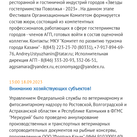
ресторанной и гостиничной индустрий городов «Звезды
гостеприимства Поволжья - 2023» . На данном этапе
Фестиваля Организационным Комитетом формируется
состав жюри, состоящий из компетентных
профессионалов, работающих в сфере гостеприимства
городов - членов АГП, готовых войти в состав оценочной
коллегии. Контакты: МКУ "Комитет по развитию туризма
города Казани" - 8(843) 223-23-70 (80331), +7-917-894-69-
76, Andrey.Ustyuzhanin@tatar.ru; Исполнительная
дирекция АГП - 8(846) 333-20-93, 332-06-51,
agpsamara@yandex.ru, economyagp@yandex.ru.
13:00 18.09.2023
Вниманию хозяйствующих субъектов!
Управлением Федеральной службы по ветеринарному и
фитосанитарному надзору по Ростовской, Волгоградской и
Астраханской областям и Республике Калмыкия в ФГМС
"Меркурий" было проведено аннулирование
производственных и транспортных ветеринарных
сопроводительных документов на рыбные консервы,
произведенные ООО "Фортуна Крым" (ИНН 9102000140),