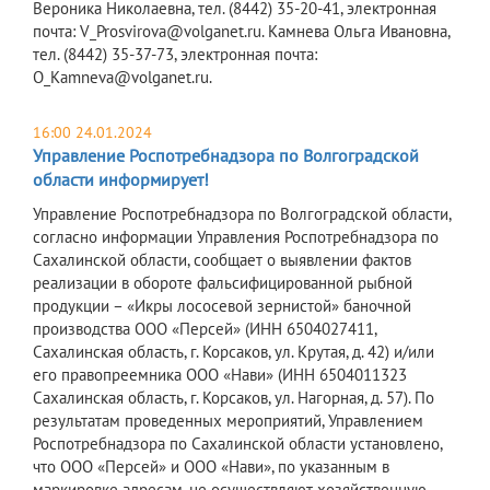
Вероника Николаевна, тел. (8442) 35-20-41, электронная
почта: V_Prosvirova@volganet.ru. Камнева Ольга Ивановна,
тел. (8442) 35-37-73, электронная почта:
O_Kamneva@volganet.ru.
16:00 24.01.2024
Управление Роспотребнадзора по Волгоградской
области информирует!
Управление Роспотребнадзора по Волгоградской области,
согласно информации Управления Роспотребнадзора по
Сахалинской области, сообщает о выявлении фактов
реализации в обороте фальсифицированной рыбной
продукции – «Икры лососевой зернистой» баночной
производства ООО «Персей» (ИНН 6504027411,
Сахалинская область, г. Корсаков, ул. Крутая, д. 42) и/или
его правопреемника ООО «Нави» (ИНН 6504011323
Сахалинская область, г. Корсаков, ул. Нагорная, д. 57). По
результатам проведенных мероприятий, Управлением
Роспотребнадзора по Сахалинской области установлено,
что ООО «Персей» и ООО «Нави», по указанным в
маркировке адресам, не осуществляют хозяйственную