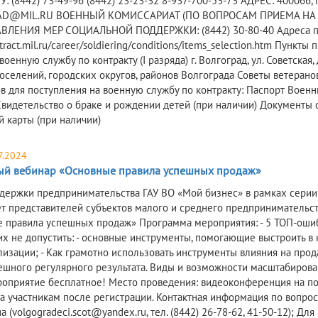
 (8442) 73-49-96 (8442) 23-23-32 8-937-700-53-73 АДРЕС: 400066, 
D@MIL.RU ВОЕННЫЙ КОМИССАРИАТ (ПО ВОПРОСАМ ПРИЕМА НА КО
ЛЕНИЯ МЕР СОЦИАЛЬНОЙ ПОДДЕРЖКИ: (8442) 30-80-40 Адреса пун
ntract.mil.ru/career/soldiering/conditions/items_selection.htm Пунк
военную службу по контракту (I разряда) г. Волгоград, ул. Советск
поселений, городских округов, районов Волгограда Советы ветеран
в для поступления на военную службу по контракту: Паспорт Военн
Свидетельство о браке и рождении детей (при наличии) Документы 
й карты (при наличии)
7.2024
ый вебинар «Основные правила успешных продаж»
держки предпринимательства ГАУ ВО «Мой бизнес» в рамках серии
т представителей субъектов малого и среднего предпринимательств
 правила успешных продаж» Программа мероприятия: - 5 ТОП-оши
 их не допустить: - основные инструменты, помогающие выстроить в
лизации; - Как грамотно использовать инструменты влияния на прод
ешного регулярного результата. Виды и возможности масштабирован
роприятие бесплатное! Место проведения: видеоконференция на пор
а участникам после регистрации. Контактная информация по вопро
 (volgogradeci.scot@yandex.ru, тел. (8442) 26-78-62, 41-50-12); Д