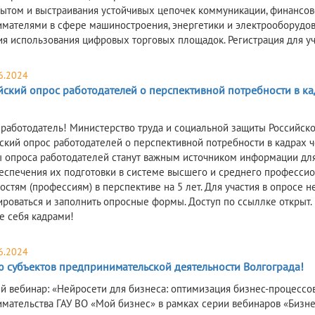
ытом и выстраивания устойчивых цепочек коммуникации, финансов
мателями в сфере машиностроения, энергетики и электрооборудова
я использования цифровых торговых площадок. Регистрация для уч
6.2024
йский опрос работодателей о перспективной потребности в 
работодатель! Министерство труда и социальной защиты Российско
ский опрос работодателей о перспективной потребности в кадрах
ы опроса работодателей станут важным источником информации дл
беспечения их подготовки в системе высшего и среднего професси
стям (профессиям) в перспективе на 5 лет. Для участия в опросе нео
ироваться и заполнить опросные формы. Доступ по ссыллке открыт.
е себя кадрами!
6.2024
 субъектов предпринимательской деятельности Волгограда!
й вебинар: «Нейросети для бизнеса: оптимизация бизнес-процесс
мательства ГАУ ВО «Мой бизнес» в рамках серии вебинаров «Бизн