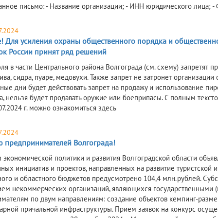
анное письмо: - Название организации; - ИНН юридического лица; -
7.2024
! Для усиления охраны общественного порядка и общественной
ок России принят ряд решений
юля в части Центрального района Волгограда (см. схему) запретят п
ва, сидра, пуаре, медовухи. Также запрет не затронет организации
ные дни будет действовать запрет на продажу и использование пиро
а, нельзя будет продавать оружие или боеприпасы. С полным текст
07.2024 г. можно ознакомиться здесь
7.2024
 предпринимателей Волгограда!
 экономической политики и развития Волгоградской области объяв
ных инициатив и проектов, направленных на развитие туристской и
ого и областного бюджетов предусмотрено 104,4 млн.рублей. Суб
ем некоммерческих организаций, являющихся государственными 
мателям по двум направлениям: создание объектов кемпинг-разме
арной причальной инфраструктуры. Прием заявок на конкурс осущест