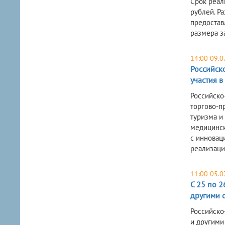
Срок реал
рублей. Р
предостав
размера за
14:00 09.0
Российск
участия в
Российско
торгово-п
туризма и
медицинск
с инновац
реализаци
11:00 05.0
С 25 по 2
другими 
Российско
и другими