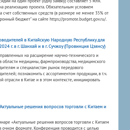
дии на один проект (одну заявку) составляет 5 млн.
 на реализацию проекта. Обязательным условием
 счет собственных средств (в размере не менее 35% от
онный бюджет" на сайте https://promote.budget.gov.ru/.
оводителей в Китайскую Народную Республику для
24 г. в г. Шанхай и в г. Сучжоу (Провинция Цзянсу)
направленных на расширение научно-технического и
в области медицины, фармпроизводства, медицинского
водителям и специалистам рынок передового
телей; познакомить с ассортиментом продукции, в т.ч.
 отрасли в Китае и в этом контексте, инициировать
 "Актуальные решения вопросов торговли с Китаем и
инаре «Актуальные решения вопросов торговли с Китаем
. в очном формате. Конференция проводится с целью