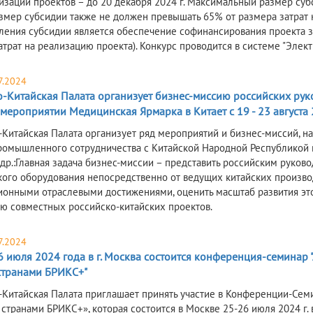
изации проектов – до 20 декабря 2024 г. Максимальный размер субси
азмер субсидии также не должен превышать 65% от размера затрат
ления субсидии является обеспечение софинансирования проекта за
трат на реализацию проекта). Конкурс проводится в системе "Электр
7.2024
о-Китайская Палата организует бизнес-миссию российских рук
 мероприятии Медицинская Ярмарка в Китает с 19 - 23 августа 20
-Китайская Палата организует ряд мероприятий и бизнес-миссий, 
ромышленного сотрудничества с Китайской Народной Республикой 
 др.:Главная задача бизнес-миссии – представить российским руко
ого оборудования непосредственно от ведущих китайских производи
ионными отраслевыми достижениями, оценить масштаб развития этой
ю совместных российско-китайских проектов.
7.2024
6 июля 2024 года в г. Москва состоится конференция-семинар
странами БРИКС+"
-Китайская Палата приглашает принять участие в Конференции-Сем
 странами БРИКС+», которая состоится в Москве 25-26 июля 2024 г