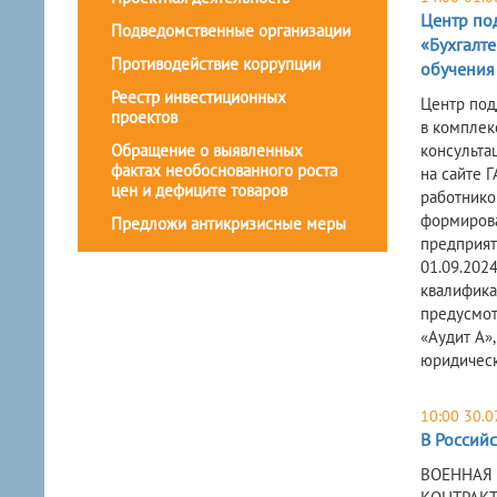
Центр по
Подведомственные организации
«Бухгалт
Противодействие коррупции
обучения
Реестр инвестиционных
Центр под
проектов
в комплек
Обращение о выявленных
консульта
фактах необоснованного роста
на сайте Г
цен и дефиците товаров
работнико
формирова
Предложи антикризисные меры
предприяти
01.09.2024
квалифика
предусмот
«Аудит А»
юридическ
10:00 30.0
В Россий
ВОЕННАЯ 