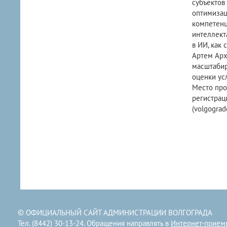
субъектов
оптимизац
компетенц
интеллект
в ИИ, как
Артем Архи
масштабир
оценки ус
Место про
регистрац
(volgograd
© ОФИЦИАЛЬНЫЙ САЙТ АДМИНИСТРАЦИИ ВОЛГОГРАДА
Тел. (8442) 30-13-24. Обращения направлять в
Интернет-прием