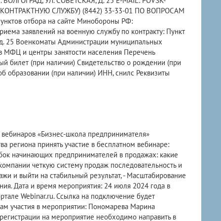
Г. ВОЛГОГРАД, УЛ. СОВЕТСКАЯ, Д. 25 E-MAIL: POVSK-
НТРАКТНУЮ СЛУЖБУ) (8442) 33-33-01 ПО ВОПРОСАМ
ктов отбора на сайте Минобороны РФ:
ты приема заявлений на военную службу по контракту: Пункт
ая, д. 25 Военкоматы Администрации муниципальных
ов МФЦ и центры занятости населения Перечень
ый билет (при наличии) Свидетельство о рождении (при
об образовании (при наличии) ИНН, снилс Реквизиты
 вебинаров «Бизнес-школа предпринимателя»
а региона принять участие в бесплатном вебинаре:
бок начинающих предпринимателей в продажах: какие
 компании четкую систему продаж последовательность и
ажи и выйти на стабильный результат, - Масштабирование
ия. Дата и время мероприятия: 24 июля 2024 года в
тале Webinar.ru. Ссылка на подключение будет
сам участия в мероприятии: Пономарева Марина
ля регистрации на мероприятие необходимо направить в