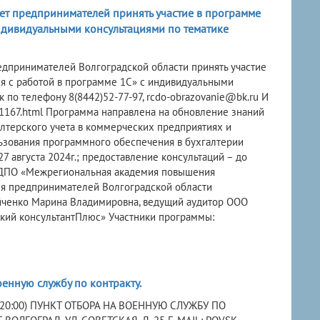
т предпринимателей принять участие в программе
ндивидуальными консультациями по тематике
дпринимателей Волгоградской области принять участие
я с работой в программе 1С» с индивидуальными
по телефону 8(8442)52-77-97, rcdo-obrazovanie@bk.ru И
ya_1167.html Программа направлена на обновление знаний
алтерского учета в коммерческих предприятиях и
зования программного обеспечения в бухгалтерии
27 августа 2024г.; предоставление консультаций – до
 АНО ДПО «Межрегиональная академия повышения
ля предпринимателей Волгоградской области
ейченко Марина Владимировна, ведущий аудитор ООО
дский консультантПлюс» Участники программы:
енную службу по контракту.
 20:00) ПУНКТ ОТБОРА НА ВОЕННУЮ СЛУЖБУ ПО