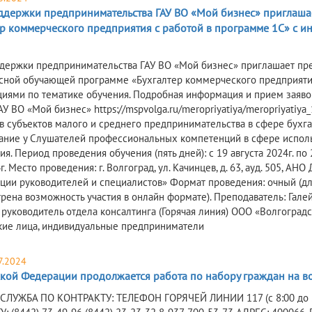
ддержки предпринимательства ГАУ ВО «Мой бизнес» приглашае
ер коммерческого предприятия с работой в программе 1С» с и
держки предпринимательства ГАУ ВО «Мой бизнес» приглашает пре
сной обучающей программе «Бухгалтер коммерческого предприяти
циями по тематике обучения. Подробная информация и прием заявок 
АУ ВО «Мой бизнес» https://mspvolga.ru/meropriyatiya/meropriyati
в субъектов малого и среднего предпринимательства в сфере бухг
ние у Слушателей профессиональных компетенций в сфере исполь
я. Период проведения обучения (пять дней): с 19 августа 2024г. по 
г. Место проведения: г. Волгоград, ул. Качинцев, д. 63, ауд. 505,
ции руководителей и специалистов» Формат проведения: очный (д
рена возможность участия в онлайн формате). Преподаватель: Гал
, руководитель отдела консалтинга (Горячая линия) ООО «Волгогра
ие лица, индивидуальные предприниматели
7.2024
ской Федерации продолжается работа по набору граждан на во
СЛУЖБА ПО КОНТРАКТУ: ТЕЛЕФОН ГОРЯЧЕЙ ЛИНИИ 117 (с 8:00 до