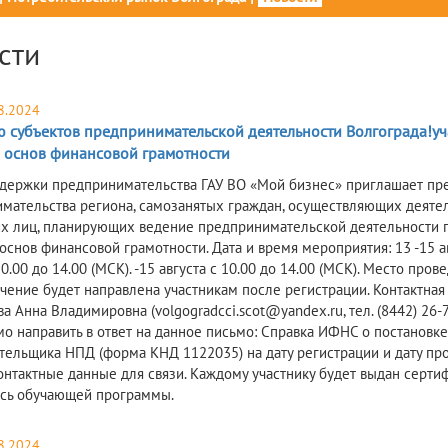
сти
8.2024
 субъектов предпринимательской деятельности Волгограда!уч
 основ финансовой грамотности
держки предпринимательства ГАУ ВО «Мой бизнес» приглашает пре
мательства региона, самозанятых граждан, осуществляющих деятел
х лиц, планирующих ведение предпринимательской деятельности п
снов финансовой грамотности. Дата и время мероприятия: 13 -15 авгу
10.00 до 14.00 (МСК). -15 августа с 10.00 до 14.00 (МСК). Место пр
чение будет направлена участникам после регистрации. Контактная
 Анна Владимировна (volgogradcci.scot@yandex.ru, тел. (8442) 26-
о направить в ответ на данное письмо: Справка ИФНС о постановке н
тельщика НПД (форма КНД 1122035) на дату регистрации и дату про
 Контактные данные для связи. Каждому участнику будет выдан серт
сь обучающей программы.
8.2024