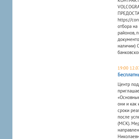
КОНТРАКТУ:
VOLCOGRA
ПРЕДОСТАВ
https://co
отбора на 
районов, 
документо
наличии) 
банковско
19:00 12.0
Бесплатн
Центр под
приглашае
«Основные
они и как
сроки реа
после усп
(MCK). Ме
направлен
Николаевна