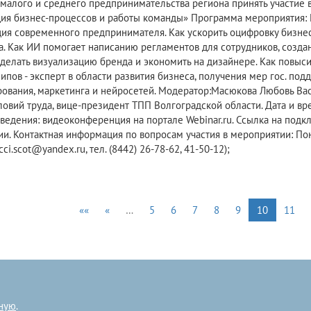
 малого и среднего предпринимательства региона принять участие 
ия бизнес-процессов и работы команды» Программа мероприятия: 
ия современного предпринимателя. Как ускорить оцифровку бизнес
а. Как ИИ помогает написанию регламентов для сотрудников, создан
 сделать визуализацию бренда и экономить на дизайнере. Как повыс
пов - эксперт в области развития бизнеса, получения мер гос. под
ования, маркетинга и нейросетей. Модератор:Масюкова Любовь Васи
ловий труда, вице-президент ТПП Волгоградской области. Дата и вре
ведения: видеоконференция на портале Webinar.ru. Ссылка на подк
ии. Контактная информация по вопросам участия в мероприятии: П
cci.scot@yandex.ru, тел. (8442) 26-78-62, 41-50-12);
««
«
…
5
6
7
8
9
10
11
ную
.