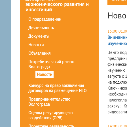
экономического развития и
инвестиций
Ново
О подразделении
Деятельность
15:00 01.0
Документы
Вниманию
изучению
Новости
Центр под
Объявления
предприни
Потребительский рынок
физически
Волгограда
изучению о
Новости
августа с 
на подклю
Конкурс на право заключения
Ключникова
договоров на размещение НТО
необходим
Предпринимательство
налогопла
Волгограда
заявку; -
видеозапи
Оценка регулирующего
воздействия (ОРВ)
Проектная деятельность
14:00 01.0