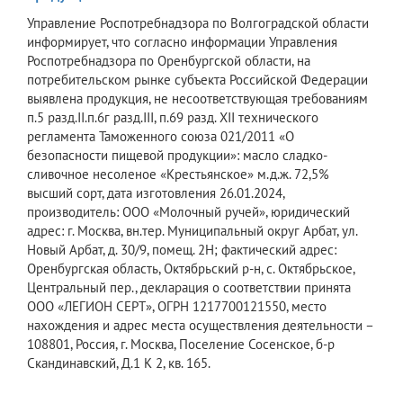
Управление Роспотребнадзора по Волгоградской области
информирует, что согласно информации Управления
Роспотребнадзора по Оренбургской области, на
потребительском рынке субъекта Российской Федерации
выявлена продукция, не несоответствующая требованиям
п.5 разд.II.п.6г разд.III, п.69 разд. XII технического
регламента Таможенного союза 021/2011 «О
безопасности пищевой продукции»: масло сладко-
сливочное несоленое «Крестьянское» м.д.ж. 72,5%
высший сорт, дата изготовления 26.01.2024,
производитель: ООО «Молочный ручей», юридический
адрес: г. Москва, вн.тер. Муниципальный округ Арбат, ул.
Новый Арбат, д. 30/9, помещ. 2Н; фактический адрес:
Оренбургская область, Октябрьский р-н, с. Октябрьское,
Центральный пер., декларация о соответствии принята
ООО «ЛЕГИОН СЕРТ», ОГРН 1217700121550, место
нахождения и адрес места осуществления деятельности –
108801, Россия, г. Москва, Поселение Сосенское, б-р
Скандинавский, Д.1 К 2, кв. 165.