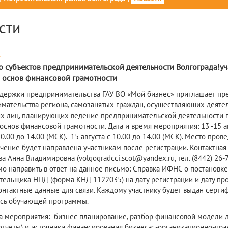
сти
4
 субъектов предпринимательской деятельности Волгограда!уч
 основ финансовой грамотности
держки предпринимательства ГАУ ВО «Мой бизнес» приглашает пре
мательства региона, самозанятых граждан, осуществляющих деятел
х лиц, планирующих ведение предпринимательской деятельности п
снов финансовой грамотности. Дата и время мероприятия: 13 -15 авгу
10.00 до 14.00 (МСК). -15 августа с 10.00 до 14.00 (МСК). Место пр
чение будет направлена участникам после регистрации. Контактная
 Анна Владимировна (volgogradcci.scot@yandex.ru, тел. (8442) 26-
о направить в ответ на данное письмо: Справка ИФНС о постановке н
тельщика НПД (форма КНД 1122035) на дату регистрации и дату про
 Контактные данные для связи. Каждому участнику будет выдан серт
сь обучающей программы.
 мероприятия: -бизнес-планирование, разбор финансовой модели для
отчеты) и источники финансирования бизнеса; -организационно-пр