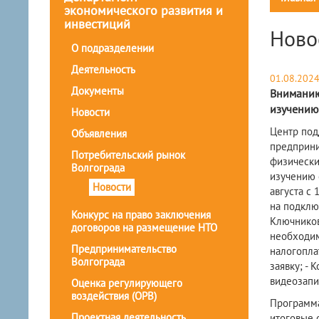
экономического развития и
инвестиций
Ново
О подразделении
Деятельность
01.08.202
Документы
Вниманию
изучению
Новости
Центр под
Объявления
предприни
Потребительский рынок
физически
Волгограда
изучению о
Новости
августа с 
на подклю
Конкурс на право заключения
Ключникова
договоров на размещение НТО
необходим
Предпринимательство
налогопла
Волгограда
заявку; -
видеозапи
Оценка регулирующего
воздействия (ОРВ)
Программа
Проектная деятельность
итоговые 