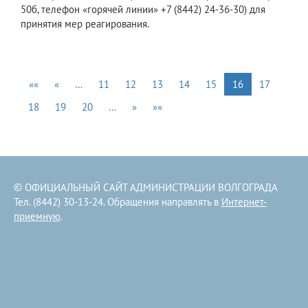
50б, телефон «горячей линии» +7 (8442) 24-36-30) для
принятия мер реагирования.
««
«
…
11
12
13
14
15
16
17
18
19
20
…
»
»»
© ОФИЦИАЛЬНЫЙ САЙТ АДМИНИСТРАЦИИ ВОЛГОГРАДА
Тел. (8442) 30-13-24. Обращения направлять в
Интернет-
приемную
.