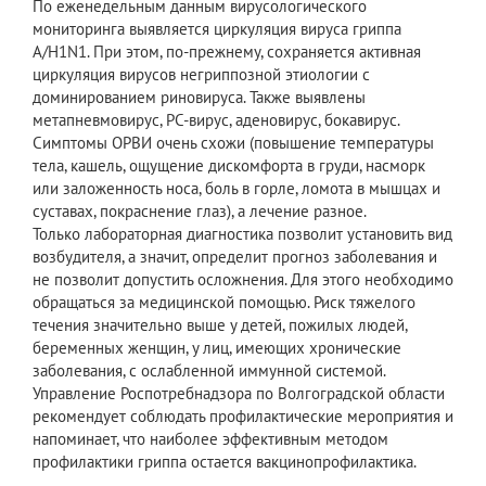
По еженедельным данным вирусологического
мониторинга выявляется циркуляция вируса гриппа
А/H1N1. При этом, по-прежнему, сохраняется активная
циркуляция вирусов негриппозной этиологии с
доминированием риновируса. Также выявлены
метапневмовирус, РС-вирус, аденовирус, бокавирус.
Симптомы ОРВИ очень схожи (повышение температуры
тела, кашель, ощущение дискомфорта в груди, насморк
или заложенность носа, боль в горле, ломота в мышцах и
суставах, покраснение глаз), а лечение разное.
Только лабораторная диагностика позволит установить вид
возбудителя, а значит, определит прогноз заболевания и
не позволит допустить осложнения. Для этого необходимо
обращаться за медицинской помощью. Риск тяжелого
течения значительно выше у детей, пожилых людей,
беременных женщин, у лиц, имеющих хронические
заболевания, с ослабленной иммунной системой.
Управление Роспотребнадзора по Волгоградской области
рекомендует соблюдать профилактические мероприятия и
напоминает, что наиболее эффективным методом
профилактики гриппа остается вакцинопрофилактика.