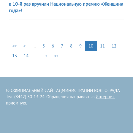
в 10-й раз вручили Национальную премию «Женщина
года»!
««
«
…
5
6
7
8
9
10
11
12
13
14
…
»
»»
© ОФИЦИАЛЬНЫЙ САЙТ АДМИНИСТРАЦИИ ВОЛГОГРАДА
Тел. (8442) 30-13-24. Обращения направлять в
Интернет-
приемную
.