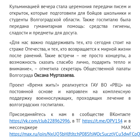
Кульминацией вечера стала церемония передачи писем и
открыток, которые подготовили для бойцов школьники и
студенты Волгоградской области. Также госпиталю была
передана гуманитарная помощь: средства гигиены,
сладости и предметы для досуга.
«Для нас важно поддерживать тех, кто сегодня стоит на
страже Отечества, и тех, кто возвращается к мирной жизни
после ранений. Такие встречи – не просто концерты, а
возможность сказать спасибо лично, подарить тепло и
внимание», – отметила секретарь Общественной палаты
Волгограда
Оксана Муртазаева.
Проект «Время жить!» реализуется ГАУ ВО «РВЦ» на
постоянной основе и направлен на комплексную
поддержку военнослужащих, проходящих лечение в
волгоградских госпиталях.
Присоединяйтесь к нам в сообществе ВКонтакте
https://vk.com/club228962996
, в ТГ
https://t.me/OPV134
и в
мессенджере МАХ
https://max.ru/join/NxUQ3bHlftItchP08SfsWOcSucztVCu3dwFCo