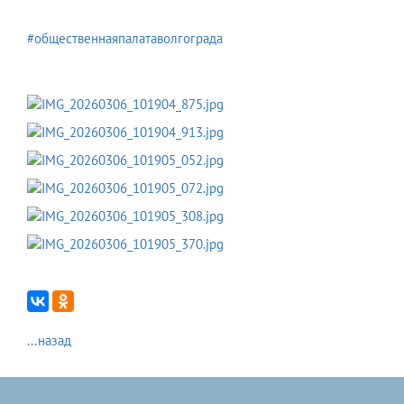
#общественнаяпалатаволгограда
...назад