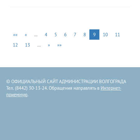
««
«
…
4
5
6
7
8
9
10
11
12
13
…
»
»»
© ОФИЦИАЛЬНЫЙ САЙТ АДМИНИСТРАЦИИ ВОЛГОГРАДА
Тел. (8442) 30-13-24. Обращения направлять в
Интернет-
приемную
.