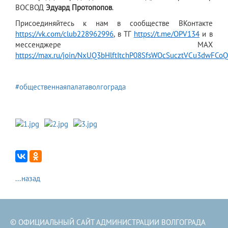
ВОСВОД
Эдуард Протопопов
.
Присоединяйтесь к нам в сообществе ВКонтакте
https://vk.com/club228962996
, в ТГ
https://t.me/OPV134
и в
мессенджере МАХ
https://max.ru/join/NxUQ3bHlftItchP08SfsWOcSucztVCu3dwFCo
#общественнаяпалатаволгограда
...назад
© ОФИЦИАЛЬНЫЙ САЙТ АДМИНИСТРАЦИИ ВОЛГОГРАДА