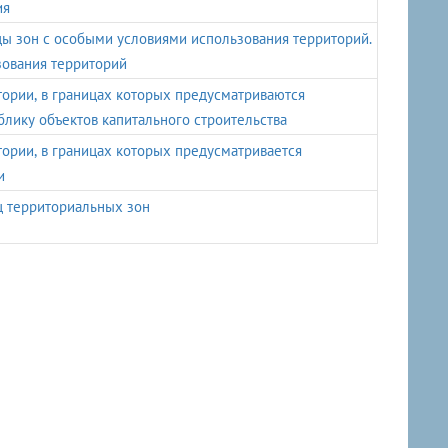
ия
цы зон с особыми условиями использования территорий.
зования территорий
тории, в границах которых предусматриваются
блику объектов капитального строительства
тории, в границах которых предусматривается
и
ц территориальных зон