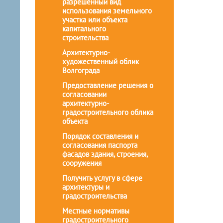
разрешенный вид
использования земельного
участка или объекта
капитального
строительства
Архитектурно-
художественный облик
Волгограда
Предоставление решения о
согласовании
архитектурно-
градостроительного облика
объекта
Порядок составления и
согласования паспорта
фасадов здания, строения,
сооружения
Получить услугу в сфере
архитектуры и
градостроительства
Местные нормативы
градостроительного