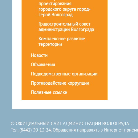
проектирования
городского округа город-
герой Волгоград
Градостроительный совет
администрации Волгограда
Комплексное развитие
территории
Новости
Объявления
Подведомственные организации
Противодействие коррупции
Полезные ссылки
© ОФИЦИАЛЬНЫЙ САЙТ АДМИНИСТРАЦИИ ВОЛГОГРАДА
Тел. (8442) 30-13-24. Обращения направлять в
Интернет-прием