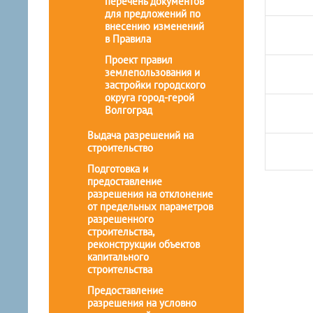
перечень документов
для предложений по
внесению изменений
в Правила
Проект правил
землепользования и
застройки городского
округа город-герой
Волгоград
Выдача разрешений на
строительство
Подготовка и
предоставление
разрешения на отклонение
от предельных параметров
разрешенного
строительства,
реконструкции объектов
капитального
строительства
Предоставление
разрешения на условно