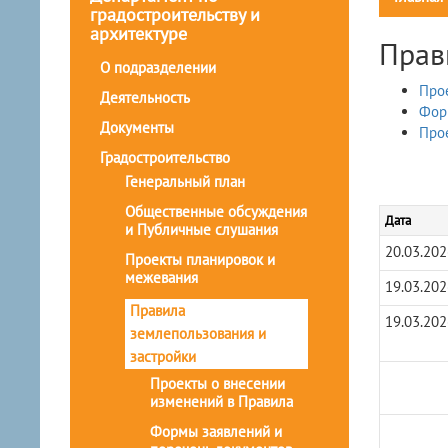
градостроительству и
архитектуре
Прав
О подразделении
Про
Деятельность
Фор
Документы
Прое
Градостроительство
Генеральный план
Общественные обсуждения
Дата
и Публичные слушания
20.03.202
Проекты планировок и
межевания
19.03.202
Правила
19.03.202
землепользования и
застройки
Проекты о внесении
изменений в Правила
Формы заявлений и