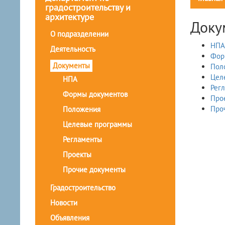
градостроительству и
архитектуре
Доку
О подразделении
НПА
Деятельность
Фор
Документы
Пол
Цел
НПА
Рег
Формы документов
Про
Про
Положения
Целевые программы
Регламенты
Проекты
Прочие документы
Градостроительство
Новости
Объявления