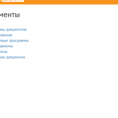
менты
мы документов
ожения
евые программы
ламенты
екты
чие документы