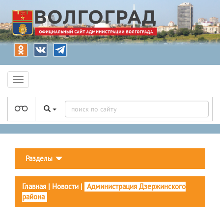
Разделы
Главная
|
Новости
|
Администрация Дзержинского
района