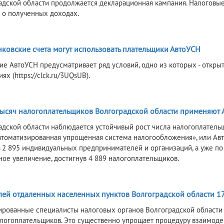
адской области продолжается декларационная кампания. Налоговы
я о полученных доходах.
6
ковские счета могут использовать плательщики АвтоУСН
е АвтоУСН предусматривает ряд условий, одно из которых - откры
ях (https://clck.ru/3UQsUB).
6
тысяч налогоплательщиков Волгоградской области применяют 
адской области наблюдается устойчивый рост числа налогоплатель
томатизированная упрощенная система налогообложения», или АвтоУ
 2 895 индивидуальных предпринимателей и организаций, а уже по
ное увеличение, достигнув 4 889 налогоплательщиков.
6
лей отдаленных населенных пунктов Волгоградской области 17
рованные специалисты налоговых органов Волгоградской области
логоплательщиков. Это существенно упрощает процедуру взаимоде