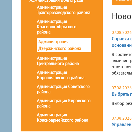
Администрация Волгограда
Администрация
Тракторозаводского района
Ново
Администрация
Краснооктябрьского
района
07.08.2026
Справка о
Администрация
основани
Дзержинского района
В соответ
Администрация
администр
Центрального района
ответстве
Администрация
обязатель
Ворошиловского района
Администрация Советского
07.08.2026
района
Выбрать 
Администрация Кировского
Выбор реж
района
Администрация
07.08.2026
Красноармейского района
Управлен