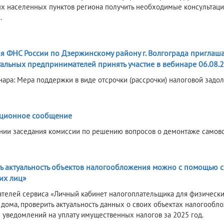
х населенных пунктов региона получить необходимые консультац
.
6
я ФНС России по Дзержинскому району г. Волгограда приглаша
альных предпринимателей принять участие в вебинаре 06.08.2
нара: Мера поддержки в виде отсрочки (рассрочки) налоговой задо
6
ционное сообщение
нии заседания комиссии по решению вопросов о демонтаже самов
ь актуальность объектов налогообложения можно с помощью с
их лиц»
ателей сервиса «Личный кабинет налогоплательщика для физических л
 дома, проверить актуальность данных о своих объектах налогооб
 уведомлений на уплату имущественных налогов за 2025 год.