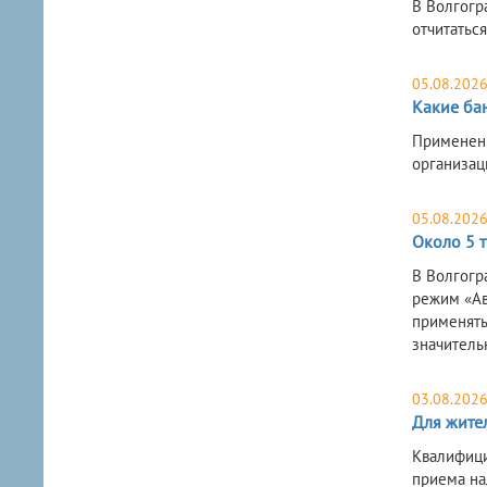
В Волгогр
отчитатьс
05.08.202
Какие бан
Применени
организаци
05.08.202
Около 5 
В Волгогр
режим «Ав
применять
значитель
03.08.202
Для жите
Квалифици
приема на