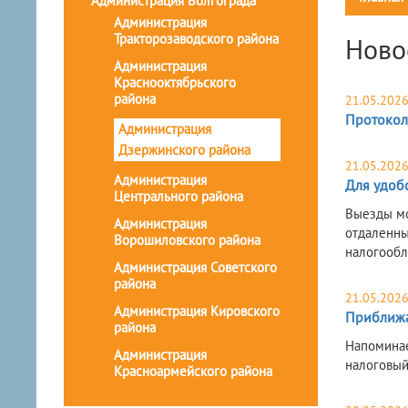
Администрация Волгограда
Администрация
Тракторозаводского района
Ново
Администрация
Краснооктябрьского
района
21.05.202
Протокол
Администрация
Дзержинского района
21.05.202
Администрация
Для удоб
Центрального района
Выезды мо
Администрация
отдаленны
Ворошиловского района
налогооб
Администрация Советского
района
21.05.202
Администрация Кировского
Приближае
района
Напоминае
Администрация
налоговый
Красноармейского района