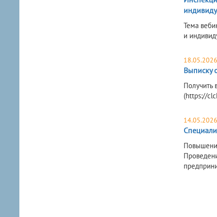
индивиду
Тема веби
и индивид
18.05.202
Выписку 
Получить 
(https://cl
14.05.202
Специали
Повышение
Проведени
предприни