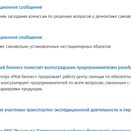
6
ционное сообщение
нии заседания комиссии по решению вопросов о демонтаже самов
6
ционное сообщение
же самовольно установленных нестационарных объектов
6
ой бизнес» помогает волгоградским предпринимателям разобр
ентра «Мой бизнес» продолжает работу центр помощи по обязатель
 консультируют предпринимателей по всем вопросам, связанным с
аркировки продукции.
6
е участники транспортно-экспедиционной деятельности и пер
6
я ФНС России по Дзержинскому району г. Волгограда приглаша