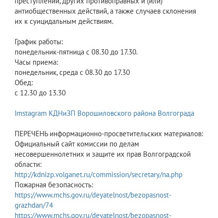
преступлений, других противоправных и (или)
антиобщественных действий, а также случаев склонения
их к суицидальным действиям.
График работы:
понедельник-пятница с 08.30 до 17.30.
Часы приема:
понедельник, среда с 08.30 до 17.30
Обед:
с 12.30 до 13.30
Imstagram КДНиЗП Ворошиловского района Волгограда
ПЕРЕЧЕНЬ информационно-просветительских материалов:
Официальный сайт комиссии по делам
несовершеннолетних и защите их прав Волгоградской
области:
http://kdnizp.volganet.ru/commission/secretary/na.php
Пожарная безопасность:
https://www.mchs.gov.ru/deyatelnost/bezopasnost-
grazhdan/74
https://www.mchs.gov.ru/deyatelnost/bezopasnost-