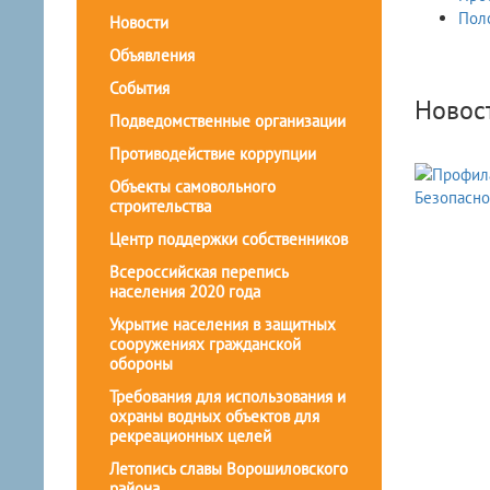
Пол
Новости
Объявления
События
Новос
Подведомственные организации
Противодействие коррупции
Объекты самовольного
строительства
Центр поддержки собственников
Всероссийская перепись
населения 2020 года
Укрытие населения в защитных
сооружениях гражданской
обороны
Требования для использования и
охраны водных объектов для
рекреационных целей
Летопись славы Ворошиловского
района