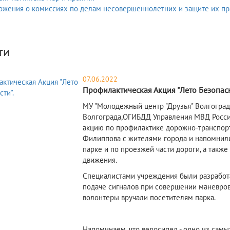
ожения о комиссиях по делам несовершеннолетних и защите их пр
ти
07.06.2022
Профилактическая Акция "Лето Безопасн
МУ "Молодежный центр "Друзья" Волгогра
Волгограда,ОГИБДД Управления МВД России
акцию по профилактике дорожно-транспорт
Филиппова с жителями города и напомнили
парке и по проезжей части дороги, а такж
движения.
Специалистами учреждения были разработа
подаче сигналов при совершении маневров
волонтеры вручали посетителям парка.
Напоминаем, что велосипед - одно из сам