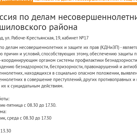
ссия по делам несовершеннолетни
шиловского района
ад, ул. Рабоче-Крестьянская, 19, кабинет №17
по делам несовершеннолетних и защите их прав (КДНиЗП) - являе
ю причин и условий, способствующих этому, обеспечению защиты п
-координирующим органом системы профилактики безнадзорности
дению безнадзорности, беспризорности, правонарушений и антио
ннолетних, находящихся в социально опасном положении, выявле
ннолетних в совершение преступлений, других противоправных и (
 их к суицидальным действиям.
боты:
к-пятница с 08.30 до 17.30.
ма:
к, среда с 08.30 до 17.30
 13.30