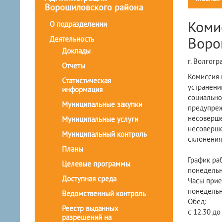
Ворошиловского района
Коми
О подразделении
Воро
Деятельность
Доклады
г. Волгогр
Отчеты
Комиссия 
Статистическая
устранени
информация
социально
Муниципальные закупки
предупреж
несоверше
Муниципальные услуги
несоверше
Муниципальный контроль
склонения
Планы
График ра
Целевые программы
понедельни
Доступная среда
Часы прие
понедельни
Ведомственный контроль
Обед:
Реестр выданных
с 12.30 до
разрешений на