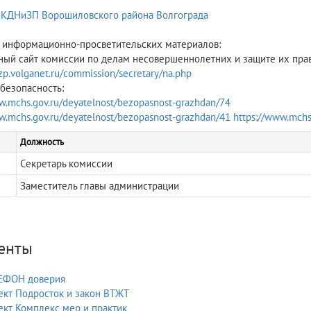
 КДНиЗП Ворошиловского района Волгограда
информационно-просветительских материалов:
ый сайт комиссии по делам несовершеннолетних и защите их прав
izp.volganet.ru/commission/secretary/na.php
безопасность:
w.mchs.gov.ru/deyatelnost/bezopasnost-grazhdan/74
w.mchs.gov.ru/deyatelnost/bezopasnost-grazhdan/41
https://www.mchs
Должность
Секретарь комиссии
Заместитель главы администрации
енты
ЕФОН доверия
ект Подросток и закон ВТЖТ
кт Комплекс мер и практик