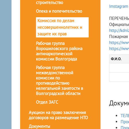
строительство
Imstagram
Опека и попечительство
ПЕРЕЧЕНЬ 
Комиссия по делам
Официальн
несовершеннолетних и
http://kdn
защите их прав
Пожарная 
https://ww
Рабочая группа
Ворошиловского района
https://ww
антинаркотической
комиссии Волгограда
Ф.И.О.
Рабочая группа
межведомственной
комиссии по
противодействию
нелегальной занятости в
Волгоградской области
Докум
Отдел ЗАГС
Аукцион на право заключения
ТЕЛ
договоров на размещение НТО
Про
Документы
Прое