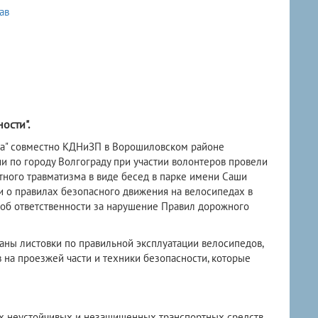
ав
ости".
да" совместно КДНиЗП в Ворошиловском районе
 по городу Волгограду при участии волонтеров провели
ного травматизма в виде бесед в парке имени Саши
 о правилах безопасного движения на велосипедах в
е об ответственности за нарушение Правил дорожного
ны листовки по правильной эксплуатации велосипедов,
 на проезжей части и техники безопасности, которые
ых неустойчивых и незащищенных транспортных средств,